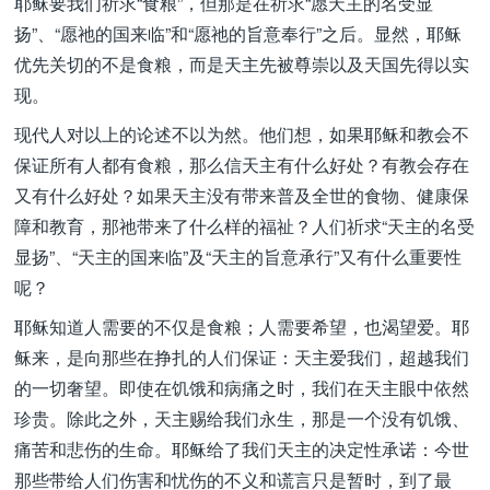
耶稣要我们祈求“食粮”，但那是在祈求“愿天主的名受显
扬”、“愿祂的国来临”和“愿祂的旨意奉行”之后。显然，耶稣
优先关切的不是食粮，而是天主先被尊崇以及天国先得以实
现。
现代人对以上的论述不以为然。他们想，如果耶稣和教会不
保证所有人都有食粮，那么信天主有什么好处？有教会存在
又有什么好处？如果天主没有带来普及全世的食物、健康保
障和教育，那祂带来了什么样的福祉？人们祈求“天主的名受
显扬”、“天主的国来临”及“天主的旨意承行”又有什么重要性
呢？
耶稣知道人需要的不仅是食粮；人需要希望，也渴望爱。耶
稣来，是向那些在挣扎的人们保证：天主爱我们，超越我们
的一切奢望。即使在饥饿和病痛之时，我们在天主眼中依然
珍贵。除此之外，天主赐给我们永生，那是一个没有饥饿、
痛苦和悲伤的生命。耶稣给了我们天主的决定性承诺：今世
那些带给人们伤害和忧伤的不义和谎言只是暂时，到了最