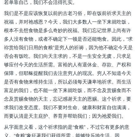
若单靠自己，我们不会活得扎实。
我们是不是应该恢复以前的古老习俗，即在饭前祈求天主的
祝福，并对祂感恩？今天，我们大多数人一坐下来就吃饭，
根本不去想食物是多么奇妙的祝福。我们忘记世界上尚有许
多人没有食物，或者不确定下一顿是否还能饱食。因此，“求
祢赏给我们日用的食粮”是穷人的祈祷，因为他不确定今天是
否会有饭吃。我们向天主求的，不是一生安全无虞，只求足
够应付今天的生活所需。富裕的人有退休金、存款、产权和
保障，但耶稣提醒我们去注意穷人的现况。穷人不知道今天
是否有食物来维持生活，所以必须每天谦卑地祈求。而生活
富足的我们，也不能一坐下来就吃饭，而不念及赏赐食而不
念及赏赐食物的天主，忘记感谢天主的恩赐。这个祈求，要
求我们改变态度。我们不要对生命、健康和财富自信满满，
而要认清是天主庇护、养育并帮助我们；因为祂爱我们。
从字面意义看，这个祈求指的是“食粮”，不过它有更多的意
义。“食粮”象征著我们获得所需，能够快乐地生活。因