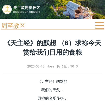
周至教区
首页
《天主经》的默想 （6）求祢今天
宗教法规
赏给我们日用的食粮
教区动态
教区简介
2023-05-15 Jose 阅读量：9013
信仰文萃
教会圣月
《天主经》的默想
我们的天父，
愿祢的名受显扬，