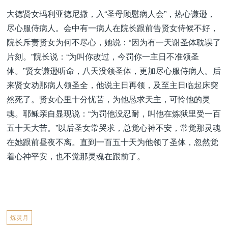
大德贤女玛利亚德尼撒，入“圣母顾慰病人会”，热心谦逊，
尽心服侍病人。会中有一病人在院长跟前告贤女侍候不好，
院长斥责贤女为何不尽心，她说：“因为有一天谢圣体耽误了
片刻。”院长说：“为叫你改过，今罚你一主日不准领圣
体。”贤女谦逊听命，八天没领圣体，更加尽心服侍病人。后
来贤女劝那病人领圣全，他说主日再领，及至主日临起床突
然死了。贤女心里十分忧苦，为他恳求天主，可怜他的灵
魂。耶稣亲自显现说：“为罚他没忍耐，叫他在炼狱里受一百
五十天大苦。”以后圣女常哭求，总觉心神不安，常觉那灵魂
在她跟前昼夜不离。直到一百五十天为他领了圣体，忽然觉
着心神平安，也不觉那灵魂在跟前了。
炼灵月