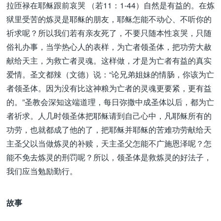
拉匝禄在耶稣跟前哀哭 （若11：1-44）自然是有益的。在炼
狱里受苦的炼灵是耶稣的朋友，耶稣怎能不动心、不听你的
祈求呢？所以我们若有亲友死了，不要只随本性哀哭，只随
俗礼办事，当学热心人的表样，为亡者领圣体，把功劳大赦
献给天主，为救亡者灵魂。这样做，才是为亡者有益的真实
爱情。圣文都辣（文德）说：“论兄弟姐妹的情肠，你该为亡
者领圣体。因为没有比这神粮为亡者的灵魂更要紧，更有益
的。”圣教会深知这端道理，每日弥撒中成圣体以后，都为亡
者祈求。人几时领圣体把耶稣请到自己心中，凡耶稣所有的
功劳，也就都成了他的了，把耶稣并耶稣的苦难功劳献给天
主圣父以当做炼灵的补赎，天主圣父怎能不广施恩泽呢？怎
能不免去炼灵的刑罚呢？所以，领圣体是救炼灵的好法子，
我们应当勉励勤行。
故事