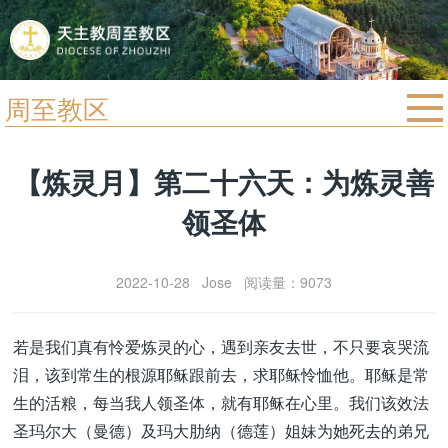
周至教区
首页
【炼灵月】第二十六天：为炼灵善
宗教法规
领圣体
教区动态
教区简介
2022-10-28 Jose 阅读量：9073
信仰文萃
教会圣月
若是我们真有怜爱炼灵的心，遇到亲友去世，不只要哀哭流
泪，该到常生的根源耶稣跟前去，求耶稣怜恤他。耶稣是常
生的活粮，每当我人领圣体，就有耶稣在心里。我们该效法
圣玛尔大（曼德）及玛大肋纳（德莲）姐妹为她死去的弟兄