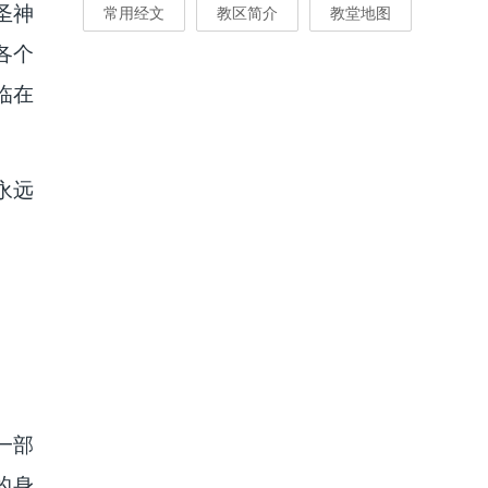
常用经文
教区简介
教堂地图
圣神
各个
临在
永远
一部
的身