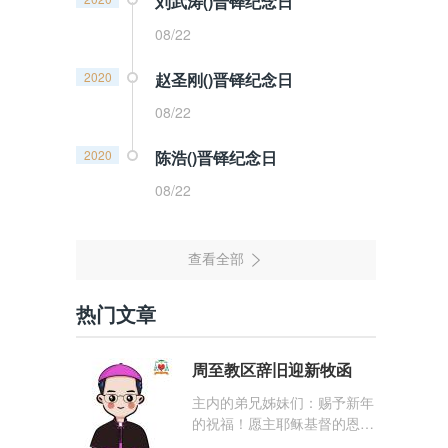
刘武涛()晋铎纪念日
08/22
2020
赵圣刚()晋铎纪念日
08/22
2020
陈浩()晋铎纪念日
08/22
热门文章
周至教区辞旧迎新牧函
主内的弟兄姊妹们：赐予新年
的祝福！愿主耶稣基督的恩
宠，与你们的心灵同在！（费