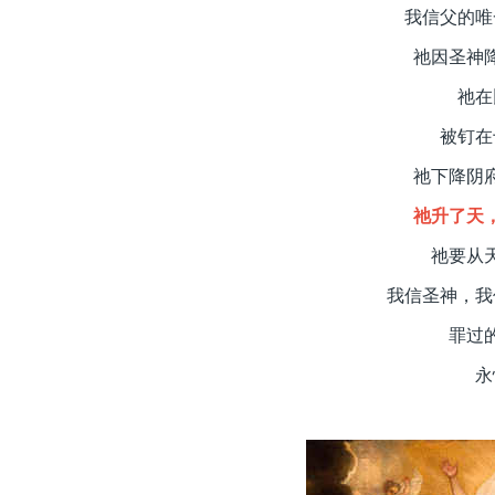
我信父的唯
祂因圣神
祂在
被钉在
祂下降阴
祂升了天
祂要从
我信圣神，我
罪过
永