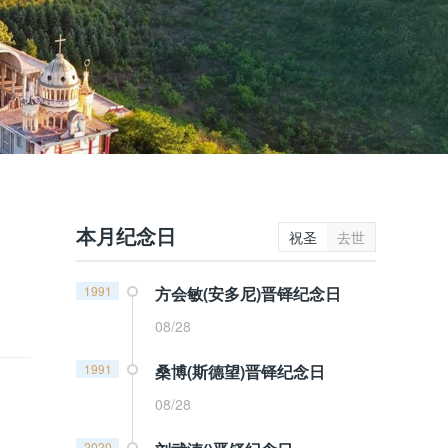
本月纪念日
祝圣
去世
1991
方会敏(安多尼)晋铎纪念日
08/28
1991
桑博(斯德望)晋铎纪念日
08/28
2020