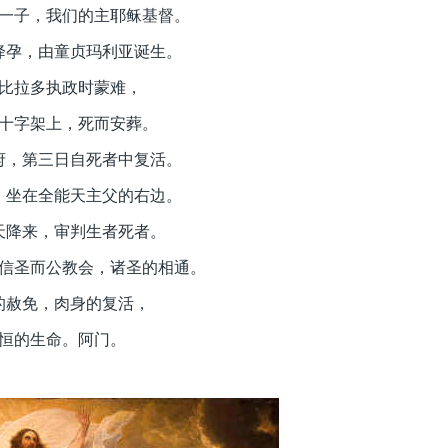
一子，我们的主耶稣基督。
降孕，由童贞玛利亚诞生。
比拉多执政时蒙难，
十字架上，死而安葬。
府，第三日自死者中复活。
，
坐在全能天主父的右边。
天降来，审判生者死者。
信圣而公教会，诸圣的相通。
的赦免，肉身的复活，
恒的生命。阿门。