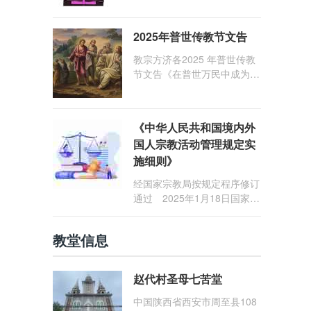
1: 25） 我愿问候那些在劳苦
和负重担之中与基督同行的你
2025年普世传教节文告
们，愿临在的救主基督安慰你
们，并圣化你们的生活，作为
教宗方济各2025 年普世传教
祝贺祂诞辰的珍贵礼品。
节文告《在普世万民中成为怀
着希望的传教士》
《中华人民共和国境内外
国人宗教活动管理规定实
施细则》
经国家宗教局按规定程序修订
通过 2025年1月18日国家宗
教局令第23号公布 自2025
年5月1日起施行
教堂信息
赵代村圣母七苦堂
中国陕西省西安市周至县108