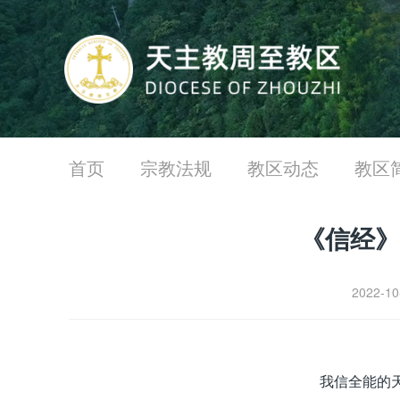
首页
宗教法规
教区动态
教区
《信经》
2022-1
我信全能的