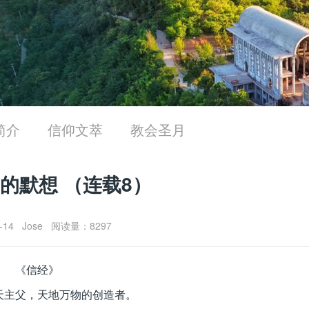
简介
信仰文萃
教会圣月
的默想 （连载8）
0-14 Jose 阅读量：8297
《信经》
天主父，天地万物的创造者。