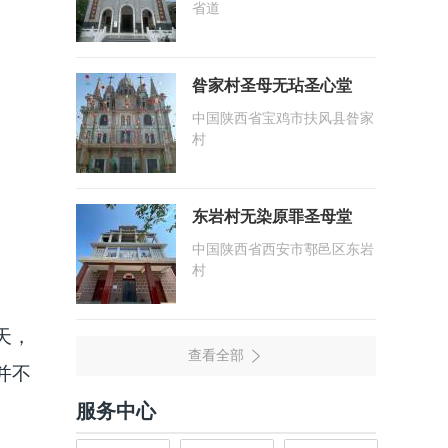
省道
昝家村圣母无玷圣心堂
中国陕西省宝鸡市扶风县昝家
村
东岩村无染原罪圣母堂
中国陕西省西安市鄠邑区东岩
村
天，
并不
服务中心