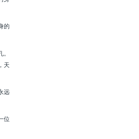
身的
孔。
，天
永远
一位