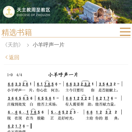
精选书籍
首页
《天韵》
>
小羊呼声一片
宗教法规
返回
教区动态
教区简介
信仰文萃
教会圣月