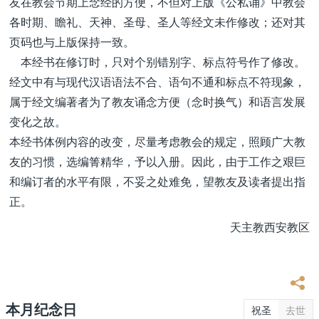
友在教会节期上念经的方便，不但对上版《公私诵》中教会
各时期、瞻礼、天神、圣母、圣人等经文未作修改；还对其
页码也与上版保持一致。
本经书在修订时，只对个别错别字、标点符号作了修改。
经文中有与现代汉语语法不合、语句不通和标点不符现象，
属于经文编著者为了教友诵念方便（念时换气）和语言发展
变化之故。
本经书体例内容的改变，尽量考虑教会的规定，照顾广大教
友的习惯，选编箐精华，予以入册。因此，由于工作之艰巨
和编订者的水平有限，不妥之处难免，望教友及读者提出指
正。
天主教西安教区
本月纪念日
祝圣
去世