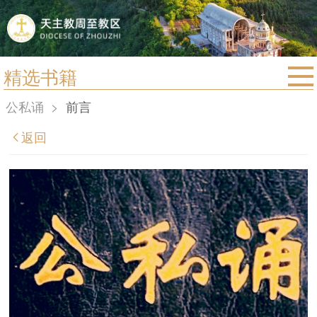
精选书籍
首页
公私诵
>
前言
宗教法规
返回
教区动态
教区简介
信仰文萃
教会圣月