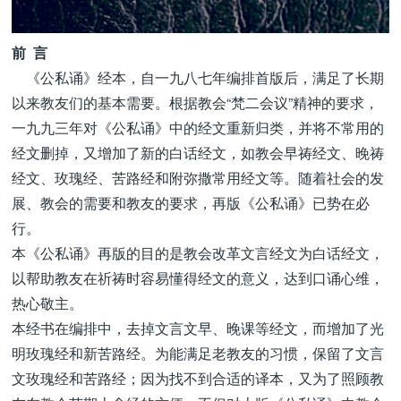
前 言
《公私诵》经本，自一九八七年编排首版后，满足了长期
以来教友们的基本需要。根据教会“梵二会议”精神的要求，
一九九三年对《公私诵》中的经文重新归类，并将不常用的
经文删掉，又增加了新的白话经文，如教会早祷经文、晚祷
经文、玫瑰经、苦路经和附弥撒常用经文等。随着社会的发
展、教会的需要和教友的要求，再版《公私诵》已势在必
行。
本《公私诵》再版的目的是教会改革文言经文为白话经文，
以帮助教友在祈祷时容易懂得经文的意义，达到口诵心维，
热心敬主。
本经书在编排中，去掉文言文早、晚课等经文，而增加了光
明玫瑰经和新苦路经。为能满足老教友的习惯，保留了文言
文玫瑰经和苦路经；因为找不到合适的译本，又为了照顾教