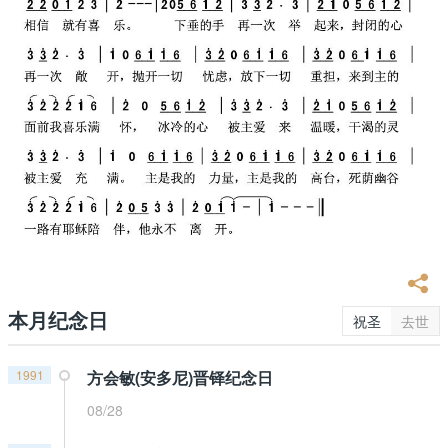
本月纪念日
祝圣
去世
1991
方会敏(安多尼)晋铎纪念日
08/28