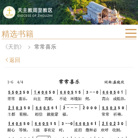
精选书籍
首页
《天韵》
>
常常喜乐
宗教法规
返回
教区动态
教区简介
信仰文萃
教会圣月