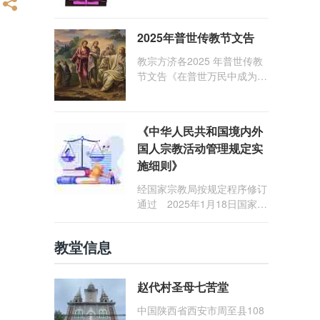
1: 25） 我愿问候那些在劳苦
和负重担之中与基督同行的你
2025年普世传教节文告
们，愿临在的救主基督安慰你
们，并圣化你们的生活，作为
教宗方济各2025 年普世传教
祝贺祂诞辰的珍贵礼品。
节文告《在普世万民中成为怀
着希望的传教士》
《中华人民共和国境内外
国人宗教活动管理规定实
施细则》
经国家宗教局按规定程序修订
通过 2025年1月18日国家宗
教局令第23号公布 自2025
年5月1日起施行
教堂信息
赵代村圣母七苦堂
中国陕西省西安市周至县108