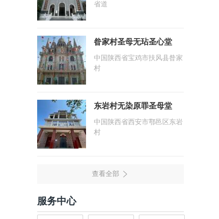
省道
昝家村圣母无玷圣心堂
中国陕西省宝鸡市扶风县昝家
村
东岩村无染原罪圣母堂
中国陕西省西安市鄠邑区东岩
村
服务中心