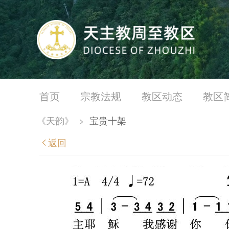
首页
宗教法规
教区动态
教区
《天韵》
>
宝贵十架
返回