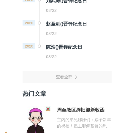
刘武涛()晋铎纪念日
08/22
2020
赵圣刚()晋铎纪念日
08/22
2020
陈浩()晋铎纪念日
08/22
热门文章
周至教区辞旧迎新牧函
主内的弟兄姊妹们：赐予新年
的祝福！愿主耶稣基督的恩
宠，与你们的心灵同在！（费