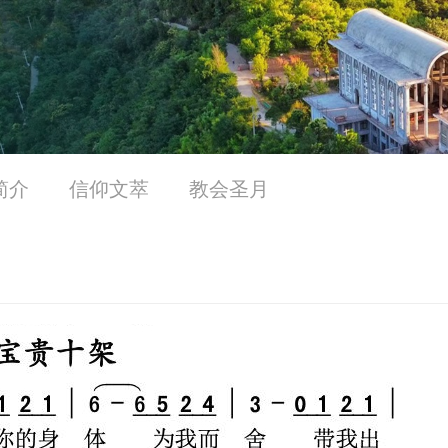
简介
信仰文萃
教会圣月