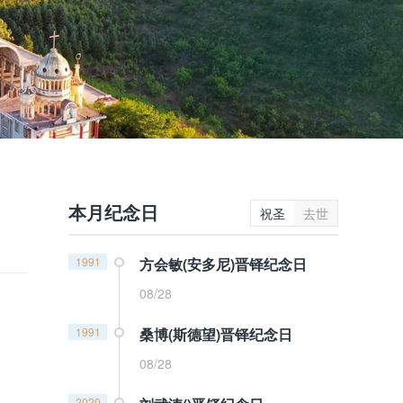
本月纪念日
祝圣
去世
1991
方会敏(安多尼)晋铎纪念日
08/28
1991
桑博(斯德望)晋铎纪念日
08/28
2020