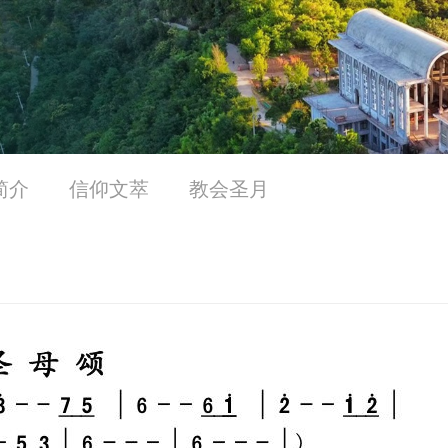
简介
信仰文萃
教会圣月