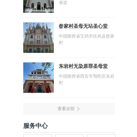
省道
昝家村圣母无玷圣心堂
中国陕西省宝鸡市扶风县昝家
村
东岩村无染原罪圣母堂
中国陕西省西安市鄠邑区东岩
村
服务中心