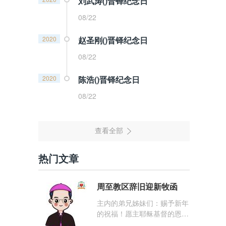
刘武涛()晋铎纪念日
08/22
2020
赵圣刚()晋铎纪念日
08/22
2020
陈浩()晋铎纪念日
08/22
热门文章
周至教区辞旧迎新牧函
主内的弟兄姊妹们：赐予新年
的祝福！愿主耶稣基督的恩
宠，与你们的心灵同在！（费