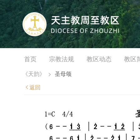
首页
宗教法规
教区动态
教区
《天韵》
>
圣母颂
返回