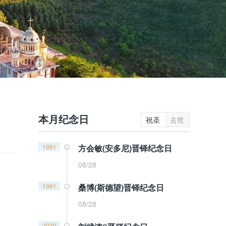
本月纪念日
祝圣
去世
1991
方会敏(安多尼)晋铎纪念日
08/28
1991
桑博(斯德望)晋铎纪念日
08/28
2020