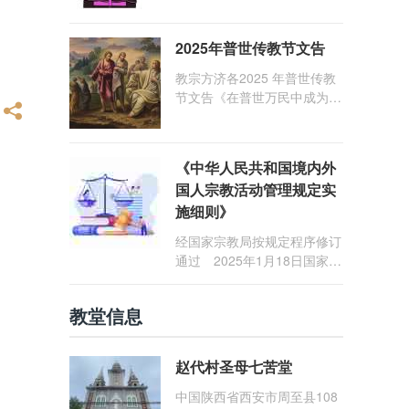
1: 25） 我愿问候那些在劳苦
和负重担之中与基督同行的你
2025年普世传教节文告
们，愿临在的救主基督安慰你
们，并圣化你们的生活，作为
教宗方济各2025 年普世传教
祝贺祂诞辰的珍贵礼品。
节文告《在普世万民中成为怀
着希望的传教士》
《中华人民共和国境内外
国人宗教活动管理规定实
施细则》
经国家宗教局按规定程序修订
通过 2025年1月18日国家宗
教局令第23号公布 自2025
年5月1日起施行
教堂信息
赵代村圣母七苦堂
中国陕西省西安市周至县108