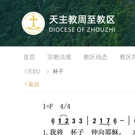
首页
宗教法规
教区动态
教区
《天韵》
>
杯子
返回