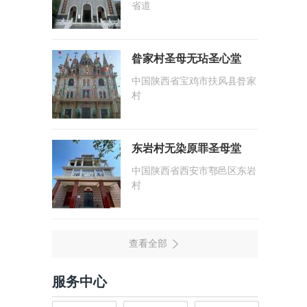
省道
昝家村圣母无玷圣心堂
中国陕西省宝鸡市扶风县昝家
村
东岩村无染原罪圣母堂
中国陕西省西安市鄠邑区东岩
村
服务中心