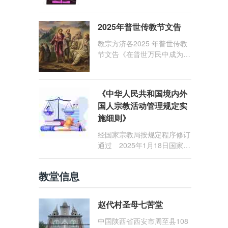
1: 25） 我愿问候那些在劳苦
和负重担之中与基督同行的你
2025年普世传教节文告
们，愿临在的救主基督安慰你
们，并圣化你们的生活，作为
教宗方济各2025 年普世传教
祝贺祂诞辰的珍贵礼品。
节文告《在普世万民中成为怀
着希望的传教士》
《中华人民共和国境内外
国人宗教活动管理规定实
施细则》
经国家宗教局按规定程序修订
通过 2025年1月18日国家宗
教局令第23号公布 自2025
年5月1日起施行
教堂信息
赵代村圣母七苦堂
中国陕西省西安市周至县108