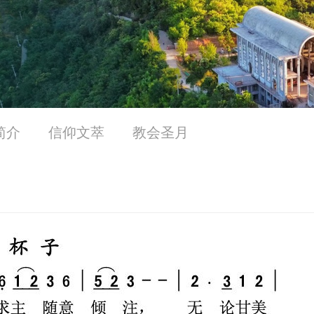
简介
信仰文萃
教会圣月