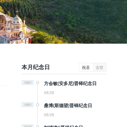
本月纪念日
祝圣
去世
1991
方会敏(安多尼)晋铎纪念日
08/28
1991
桑博(斯德望)晋铎纪念日
08/28
2020