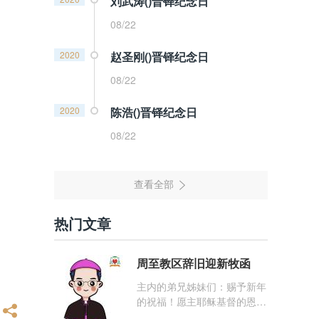
刘武涛()晋铎纪念日
08/22
2020
赵圣刚()晋铎纪念日
08/22
2020
陈浩()晋铎纪念日
08/22
热门文章
周至教区辞旧迎新牧函
主内的弟兄姊妹们：赐予新年
的祝福！愿主耶稣基督的恩
宠，与你们的心灵同在！（费