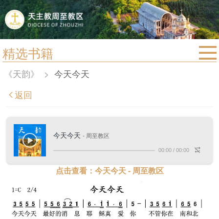
精选书籍
首页
《天韵》
>
今天今天
宗教法规
返回
教区动态
教区简介
今天今天
- 周至教区
信仰文萃
00:00
/
00:00
教会圣月
点击查看：今天今天 - 周至教区