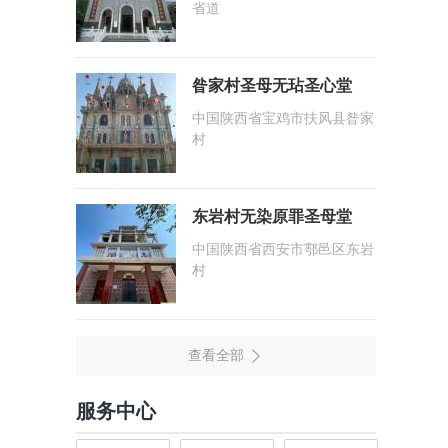
省道
昝家村圣母无玷圣心堂
中国陕西省宝鸡市扶风县昝家
村
东岩村无染原罪圣母堂
中国陕西省西安市鄠邑区东岩
村
服务中心