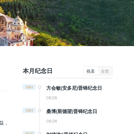
本月纪念日
祝圣
去世
1991
方会敏(安多尼)晋铎纪念日
08/28
1991
桑博(斯德望)晋铎纪念日
08/28
益，
2020