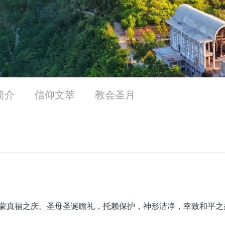
简介
信仰文萃
教会圣月
蒙真福之庆。圣母圣诞瞻礼，托赖保护，神形洁净，幸致和平之