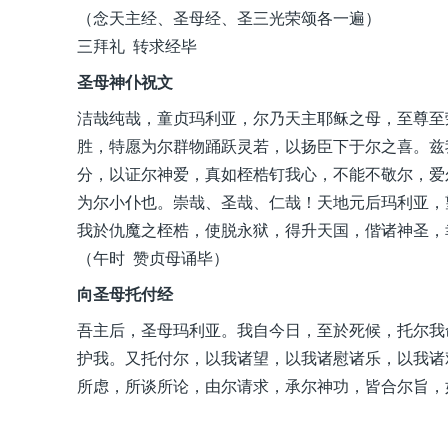
（念天主经、圣母经、圣三光荣颂各一遍）
三拜礼 转求经毕
圣母神仆祝文
洁哉纯哉，童贞玛利亚，尔乃天主耶稣之母，至尊至
胜，特愿为尔群物踊跃灵若，以扬臣下于尔之喜。兹
分，以证尔神爱，真如桎梏钉我心，不能不敬尔，爱
为尔小仆也。崇哉、圣哉、仁哉！天地元后玛利亚，
我於仇魔之桎梏，使脱永狱，得升天国，偕诸神圣，
（午时 赞贞母诵毕）
向圣母托付经
吾主后，圣母玛利亚。我自今日，至於死候，托尔我
护我。又托付尔，以我诸望，以我诸慰诸乐，以我诸
所虑，所谈所论，由尔请求，承尔神功，皆合尔旨，