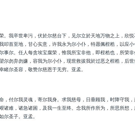
荣。我卒世卑污，伏於尔慈台下，见尔立於天地万物之上，欣悦
我叩首至地，甘心实意，许我永为尔小仆，特愿佩桎梏，以应小
尔事尔。任人每贪埃宝腐荣，惟我所宝非他，即桎梏也，所荣非
望尔勿弃勿嫌，容我为尔小仆，现世救拔我於过恶之桎梏，后世
幸睹尔圣容，敬赞尔慈恩于无穷。亚孟。
命，付尔我灵魂，寄尔我身。求我慈母，日垂顾我，时降守我，
艰诸难，诸急诸困，及我一生至终。念我所作所为，所思所想，
如尔圣子。亚孟。