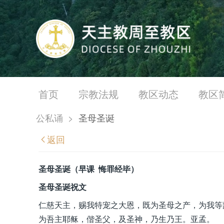
首页
宗教法规
教区动态
教区
公私诵
>
圣母圣诞
返回
圣母圣诞（早课 悔罪经毕）
圣母圣诞祝文
仁慈天主，赐我特宠之大恩，既为圣母之产，为我等
为吾主耶稣，偕圣父，及圣神，乃生乃王。亚孟。