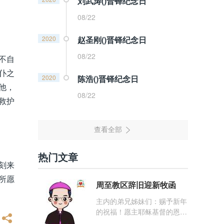
刘武涛()晋铎纪念日
08/22
2020
赵圣刚()晋铎纪念日
08/22
不自
仆之
2020
陈浩()晋铎纪念日
他，
08/22
救护
热门文章
刻来
所愿
周至教区辞旧迎新牧函
主内的弟兄姊妹们：赐予新年
的祝福！愿主耶稣基督的恩
宠，与你们的心灵同在！（费