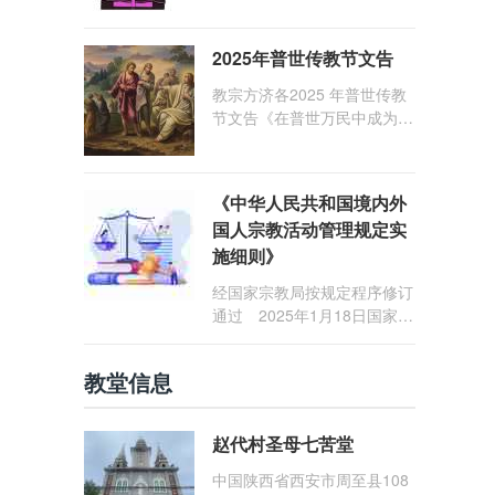
1: 25） 我愿问候那些在劳苦
和负重担之中与基督同行的你
2025年普世传教节文告
们，愿临在的救主基督安慰你
们，并圣化你们的生活，作为
教宗方济各2025 年普世传教
祝贺祂诞辰的珍贵礼品。
节文告《在普世万民中成为怀
着希望的传教士》
《中华人民共和国境内外
国人宗教活动管理规定实
施细则》
经国家宗教局按规定程序修订
通过 2025年1月18日国家宗
教局令第23号公布 自2025
年5月1日起施行
教堂信息
赵代村圣母七苦堂
中国陕西省西安市周至县108