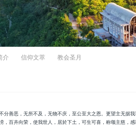
简介
信仰文萃
教会圣月
不分善恶，无所不及，无物不庆，至公至大之恩。更望主无据我
涝，百卉向荣，使我世人，居於下土，可生可喜，称颂主慈，感