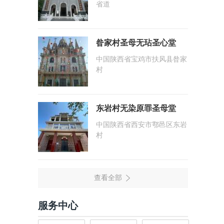
省道
昝家村圣母无玷圣心堂
中国陕西省宝鸡市扶风县昝家
村
东岩村无染原罪圣母堂
中国陕西省西安市鄠邑区东岩
村
服务中心