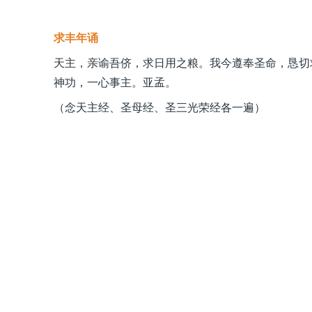
求丰年诵
天主，亲谕吾侪，求日用之粮。我今遵奉圣命，恳切
神功，一心事主。亚孟。
（念天主经、圣母经、圣三光荣经各一遍）