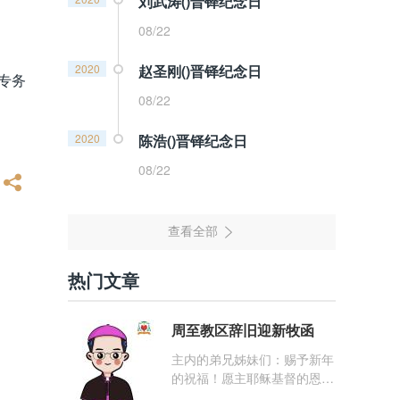
刘武涛()晋铎纪念日
08/22
2020
赵圣刚()晋铎纪念日
专务
08/22
2020
陈浩()晋铎纪念日
08/22
热门文章
周至教区辞旧迎新牧函
主内的弟兄姊妹们：赐予新年
的祝福！愿主耶稣基督的恩
宠，与你们的心灵同在！（费