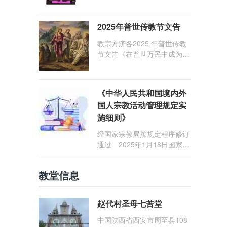
1: 25） 我愿问候那些在劳苦
和负重担之中与基督同行的你
2025年普世传教节文告
们，愿临在的救主基督安慰你
们，并圣化你们的生活，作为
教宗方济各2025 年普世传教
祝贺祂诞辰的珍贵礼品。
节文告《在普世万民中成为怀
着希望的传教士》
《中华人民共和国境内外
国人宗教活动管理规定实
施细则》
经国家宗教局按规定程序修订
通过 2025年1月18日国家宗
教局令第23号公布 自2025
年5月1日起施行
教堂信息
赵代村圣母七苦堂
中国陕西省西安市周至县108