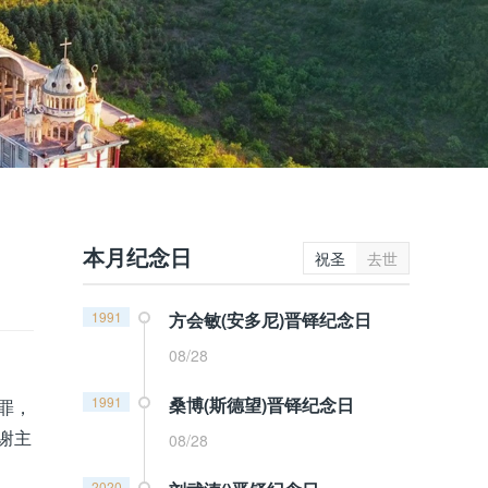
本月纪念日
祝圣
去世
1991
方会敏(安多尼)晋铎纪念日
08/28
1991
桑博(斯德望)晋铎纪念日
罪，
谢主
08/28
2020