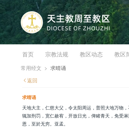
首页
宗教法规
教区动态
教区
常用经文
>
求晴诵
返回
求晴诵
天地大主，仁慈大父，令太阳周运，普照大地万物，
辄加刑罚，宽仁赦宥，开放日光，俾睹青天，免受淋
恩，至於无穷。亚孟。