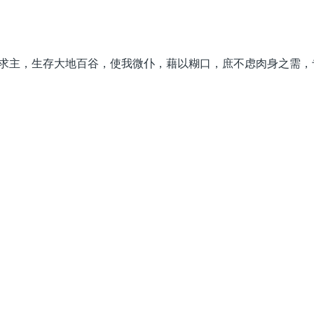
求主，生存大地百谷，使我微仆，藉以糊口，庶不虑肉身之需，