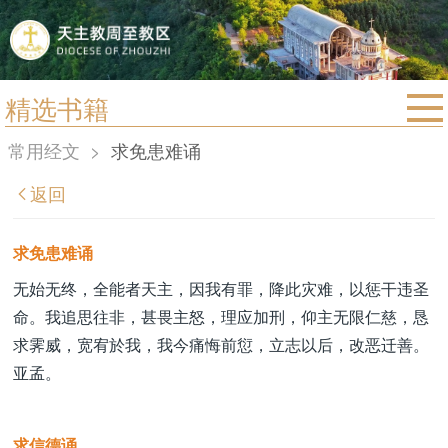
精选书籍
首页
常用经文
>
求免患难诵
宗教法规
返回
教区动态
教区简介
求免患难诵
信仰文萃
无始无终，全能者天主，因我有罪，降此灾难，以惩干违圣
命。我追思往非，甚畏主怒，理应加刑，仰主无限仁慈，恳
教会圣月
求霁威，宽宥於我，我今痛悔前愆，立志以后，改恶迁善。
亚孟。
求信德诵