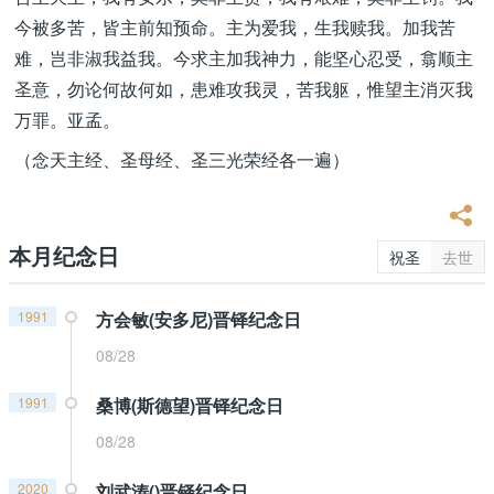
今被多苦，皆主前知预命。主为爱我，生我赎我。加我苦
难，岂非淑我益我。今求主加我神力，能坚心忍受，翕顺主
圣意，勿论何故何如，患难攻我灵，苦我躯，惟望主消灭我
万罪。亚孟。
（念天主经、圣母经、圣三光荣经各一遍）
本月纪念日
祝圣
去世
1991
方会敏(安多尼)晋铎纪念日
08/28
1991
桑博(斯德望)晋铎纪念日
08/28
2020
刘武涛()晋铎纪念日