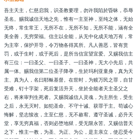
吾主天主，仁慈启我，识圣教要理，勿许我陷於昏昧，忝辱
圣名。赐我诚信天地之先，惟有一主至神，至纯之体，无始
无终，常生常王，无所不在，无所不知，无所不能，涵有全
美全善，无穷荣福。信主以全能，从无中化成天地万有，常
为主宰，保护开导，令万物各得其所。凡人善恶，皆有赏
罚，或于生时，或于死后，是所当信宜望宜爱。又赐我信主
有三位：一曰圣父、一曰圣子、一曰圣神，无大小先后，共
属一体。赐我信第二位圣子降孕，生於玛利亚童身，真为天
主、真为人，名曰耶稣基督。在世时，为赎万民之罪，自甘
受难，钉十字架，死后复活升天，坐於全能者天主圣父之
右，将来审判生死者。又赐我诚信人灵魂，为主所生，受生
之后，永无灭时。如犯圣命、不守十诫、获罪于主。苟诚心
悔解，坚志悛改，主至仁慈，无不赦宥。遵守圣诫，必升天
堂，享无穷真福，否则必堕地狱，受无限永苦。又赐信普天
之下，惟主一教，为圣、为正、为公，是主亲立，使忍受今