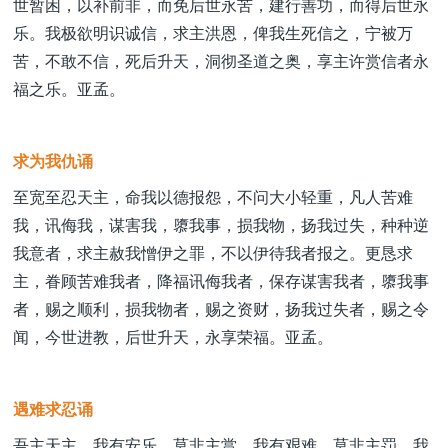
世暂困，以补前非，而免后世永苦，建行善功，而得后世永
乐。我极欲明识诚信，求主洪恩，俾我生死信之，宁被万
苦，不敢不信，死后升天，洞彻圣道之奥，享主许赏信者永
福之乐。亚孟。
求为我仇诵
至宽至忍天主，命我以德报怨，不问大小轻重，凡人苦难
我，讯侮我，谋害我，隳我事，损我物，扬我过失，种种逆
我意者，求主赦我憎伊之罪，不以伊待我者报之。更恳求
主，眷顾苦难我者，降福讯侮我者，保存谋害我者，隳我事
者，赐之顺利，损我物者，赐之资财，扬我过失者，赐之令
闻，今世进教，后世升天，永享荣福。亚孟。
遇难求忍诵
吾主天主，我有安乐，莫非主赏，我有艰难，莫非主罚。我