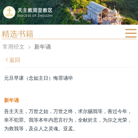
精选书籍
首页
常用经文
>
新年诵
宗教法规
返回
教区动态
教区简介
元旦早课（念如主日）悔罪诵毕
信仰文萃
教会圣月
新年诵
吾主天主，万世之始，万世之终，求尔赐我等，善过今年，
幸不犯罪。我等本年内思言行为，全献於主，为尔之光荣，
为救我等，及众人之灵魂。亚孟。