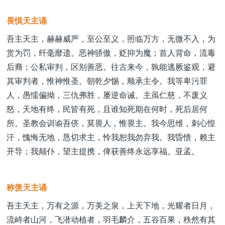
畏惧天主诵
吾主天主，赫赫威严，至公至义，照临万方，无微不入，为
赏为罚，纤毫靡遗。恶神骄傲，贬抑为魔；首人背命，流毒
后裔；公私审判，区别善恶。往古来今，孰能逃厥鉴观，避
其审判者，惟神惟圣。朝乾夕惕，顺承主令。我等卑污罪
人，愚懦偏拗，三仇弗胜，屡逆命诫。主虽仁慈，不废义
怒，天地有终，民皆有死，且谁知死期在何时，死后居何
所。圣教会训谕吾侪，莫畏人，惟畏主。我今思维，刺心惶
汗，愧悔无地，恳切求主，怜我恕我勿弃我。我昏愦，赖主
开导；我颠仆，望主提携，俾获善终永远享福。亚孟。
称羡天主诵
吾主天主，万有之源，万美之泉，上天下地，光耀者日月，
流峙者山河，飞潜动植者，羽毛麟介，五谷百果，秩然有其