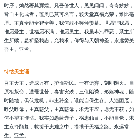
时序，灿然著其辉煌。凡吾侪世人，见见闻闻，奇奇妙妙，
皆自主化成者，蕴奥已莫可名言，较天堂真福光荣，难比毫
厘。主真全能全智全善，我何敢不称颂羡慕。世愿非我愿，
惟愿爱主，世福愿不满，惟愿见主。我虽卑污罪恶，系主所
生所赎，恳祈坚我志，允我求，俾得与天朝神圣，永远赞美
吾主。亚孟。
恃怙天主诵
吾主天主，造成万有，护恤斯民。一有遗弃，刻即陨灭。自
原祖叛命，遭罹世苦，毒害灾殃，三仇陷诱，形躯神魂，随
时随地，俱伏危机，非主矜全，谁能自保生存。人遇困厄，
呼父呼母，主真慈父，主真慈母，求无不应，愿无不获，如
何不望主恃怙。我实如愚蒙赤子，祸患触目，不能自觉，求
主哀怜顾复，救援于患难之中，提携于天福之路。永远常
生。亚孟。