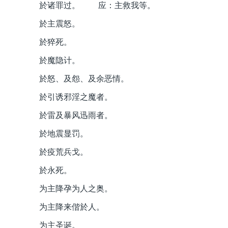
於诸罪过。 应：主救我等。
於主震怒。
於猝死。
於魔隐计。
於怒、及怨、及余恶情。
於引诱邪淫之魔者。
於雷及暴风迅雨者。
於地震显罚。
於疫荒兵戈。
於永死。
为主降孕为人之奥。
为主降来偕於人。
为主圣诞。