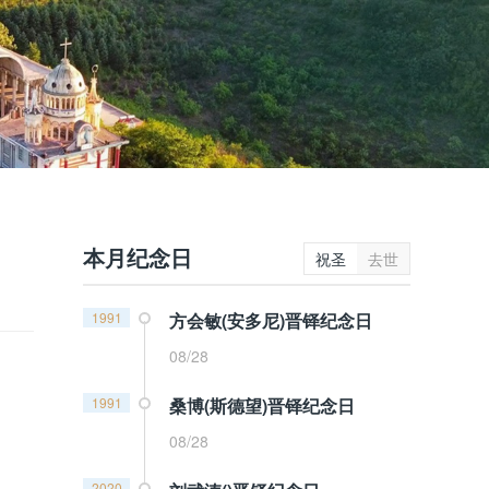
本月纪念日
祝圣
去世
1991
方会敏(安多尼)晋铎纪念日
08/28
1991
桑博(斯德望)晋铎纪念日
08/28
2020