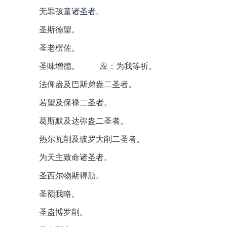
无罪孩童诸圣者。
圣斯德望。
圣老楞佐。
圣味增德。 应：为我等祈。
法俾盎及巴斯弟盎二圣者。
若望及保禄二圣者。
葛斯默及达弥盎二圣者。
热尔瓦削及玻罗大削二圣者。
为天主致命诸圣者。
圣西尔物斯得肋。
圣额我略。
圣盎博罗削。