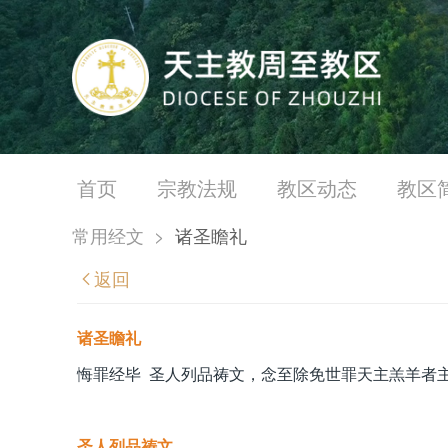
首页
宗教法规
教区动态
教区
常用经文
>
诸圣瞻礼
返回
诸圣瞻礼
悔罪经毕 圣人列品祷文，念至除免世罪天主羔羊者
圣人列品祷文