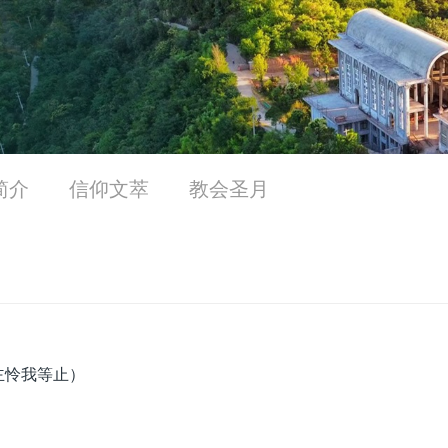
简介
信仰文萃
教会圣月
主怜我等止）