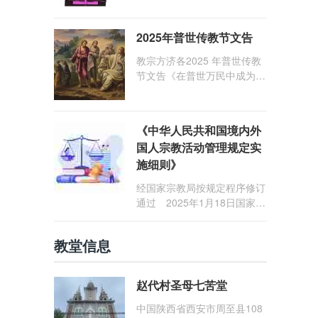
1: 25） 我愿问候那些在劳苦
和负重担之中与基督同行的你
2025年普世传教节文告
们，愿临在的救主基督安慰你
们，并圣化你们的生活，作为
教宗方济各2025 年普世传教
祝贺祂诞辰的珍贵礼品。
节文告《在普世万民中成为怀
着希望的传教士》
《中华人民共和国境内外
国人宗教活动管理规定实
施细则》
经国家宗教局按规定程序修订
通过 2025年1月18日国家宗
教局令第23号公布 自2025
年5月1日起施行
教堂信息
赵代村圣母七苦堂
中国陕西省西安市周至县108