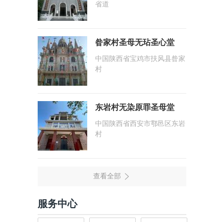
省道
昝家村圣母无玷圣心堂
中国陕西省宝鸡市扶风县昝家
村
东岩村无染原罪圣母堂
中国陕西省西安市鄠邑区东岩
村
服务中心