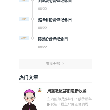
刘武涛()晋铎纪念日
08/22
2020
赵圣刚()晋铎纪念日
08/22
2020
陈浩()晋铎纪念日
08/22
热门文章
周至教区辞旧迎新牧函
主内的弟兄姊妹们：赐予新年
的祝福！愿主耶稣基督的恩
宠，与你们的心灵同在！（费