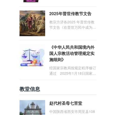
1: 25） 我愿问候那些在劳苦
和负重担之中与基督同行的你
2025年普世传教节文告
们，愿临在的救主基督安慰你
们，并圣化你们的生活，作为
教宗方济各2025 年普世传教
祝贺祂诞辰的珍贵礼品。
节文告《在普世万民中成为怀
着希望的传教士》
《中华人民共和国境内外
国人宗教活动管理规定实
施细则》
经国家宗教局按规定程序修订
通过 2025年1月18日国家宗
教局令第23号公布 自2025
年5月1日起施行
教堂信息
赵代村圣母七苦堂
中国陕西省西安市周至县108