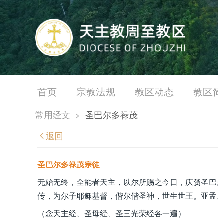
首页
宗教法规
教区动态
教区
常用经文
>
圣巴尔多禄茂
返回
圣巴尔多禄茂宗徒
无始无终，全能者天主，以尔所赐之今日，庆贺圣巴
传，为尔子耶稣基督，偕尔偕圣神，世生世王。亚孟
（念天主经、圣母经、圣三光荣经各一遍）