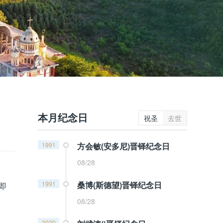
本月纪念日
祝圣
去世
1991
方会敏(安多尼)晋铎纪念日
08/28
1991
桑博(斯德望)晋铎纪念日
即
08/28
2020