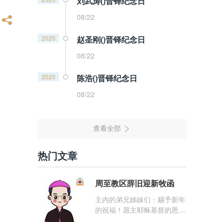
刘武涛()晋铎纪念日
08/22
2020
赵圣刚()晋铎纪念日
08/22
2020
陈浩()晋铎纪念日
08/22
热门文章
周至教区辞旧迎新牧函
主内的弟兄姊妹们：赐予新年
的祝福！愿主耶稣基督的恩
宠，与你们的心灵同在！（费