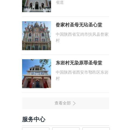
省道
昝家村圣母无玷圣心堂
中国陕西省宝鸡市扶风县昝家
村
东岩村无染原罪圣母堂
中国陕西省西安市鄠邑区东岩
村
服务中心