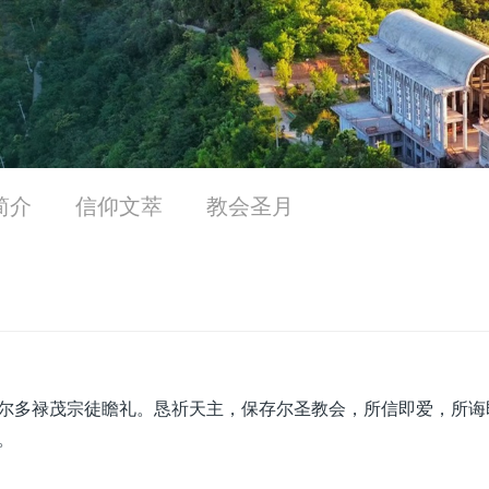
简介
信仰文萃
教会圣月
尔多禄茂宗徒瞻礼。恳祈天主，保存尔圣教会，所信即爱，所诲
。