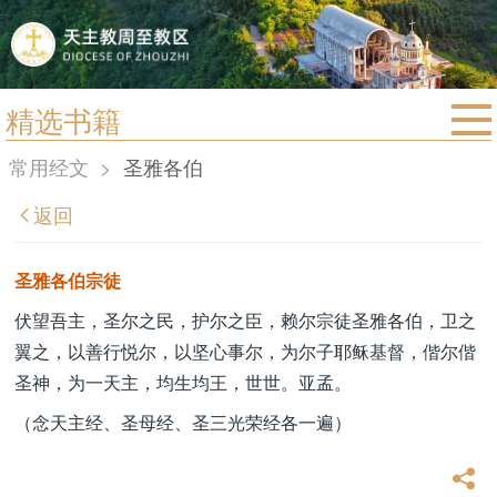
精选书籍
首页
常用经文
>
圣雅各伯
宗教法规
返回
教区动态
教区简介
圣雅各伯宗徒
信仰文萃
伏望吾主，圣尔之民，护尔之臣，赖尔宗徒圣雅各伯，卫之
翼之，以善行悦尔，以坚心事尔，为尔子耶稣基督，偕尔偕
教会圣月
圣神，为一天主，均生均王，世世。亚孟。
（念天主经、圣母经、圣三光荣经各一遍）