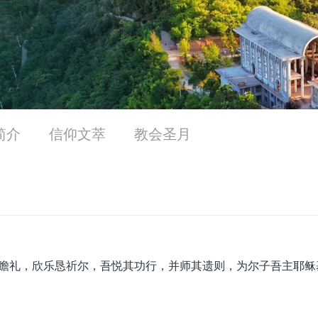
简介
信仰文萃
教会圣月
瞻礼，欣乐恳祈尔，吾悦其功行，并师其遗则，为尔子吾主耶稣