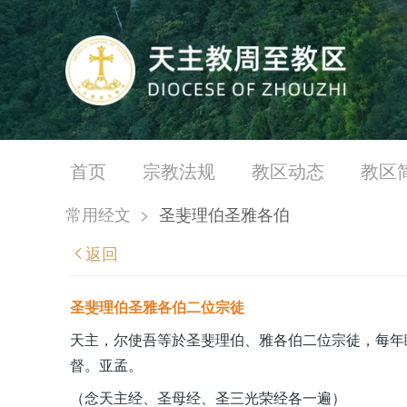
首页
宗教法规
教区动态
教区
常用经文
>
圣斐理伯圣雅各伯
返回
圣斐理伯圣雅各伯二位宗徒
天主，尔使吾等於圣斐理伯、雅各伯二位宗徒，每年
督。亚孟。
（念天主经、圣母经、圣三光荣经各一遍）