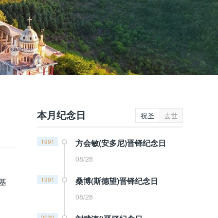
本月纪念日
祝圣
去世
1991
方会敏(安多尼)晋铎纪念日
08/28
1991
桑博(斯德望)晋铎纪念日
基
08/28
2020