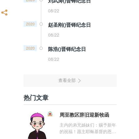
刘武涛()晋铎纪念日
08/22
2020
赵圣刚()晋铎纪念日
08/22
2020
陈浩()晋铎纪念日
08/22
热门文章
周至教区辞旧迎新牧函
主内的弟兄姊妹们：赐予新年
的祝福！愿主耶稣基督的恩
宠，与你们的心灵同在！（费