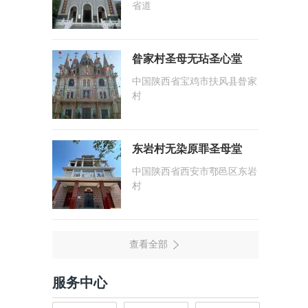
省道
昝家村圣母无玷圣心堂
中国陕西省宝鸡市扶风县昝家
村
东岩村无染原罪圣母堂
中国陕西省西安市鄠邑区东岩
村
服务中心