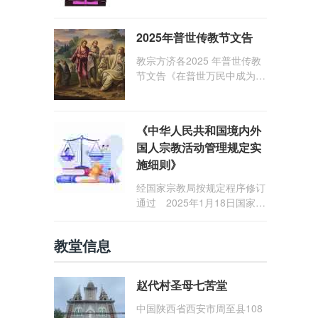
1: 25） 我愿问候那些在劳苦
和负重担之中与基督同行的你
2025年普世传教节文告
们，愿临在的救主基督安慰你
们，并圣化你们的生活，作为
教宗方济各2025 年普世传教
祝贺祂诞辰的珍贵礼品。
节文告《在普世万民中成为怀
着希望的传教士》
《中华人民共和国境内外
国人宗教活动管理规定实
施细则》
经国家宗教局按规定程序修订
通过 2025年1月18日国家宗
教局令第23号公布 自2025
年5月1日起施行
教堂信息
赵代村圣母七苦堂
中国陕西省西安市周至县108