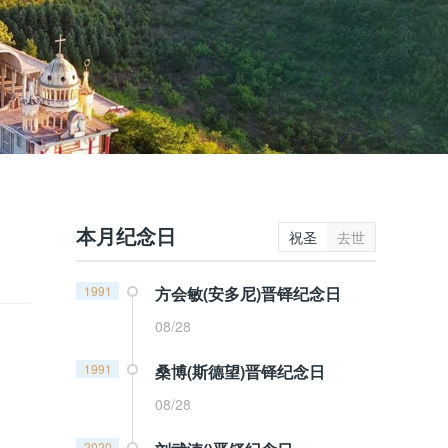
本月纪念日
祝圣
去世
1991
方会敏(安多尼)晋铎纪念日
08/28
1991
桑博(斯德望)晋铎纪念日
08/28
2020