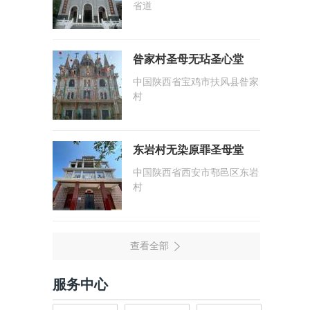
省道
昝家村圣母无玷圣心堂
中国陕西省宝鸡市扶风县昝家
村
东岩村无染原罪圣母堂
中国陕西省西安市鄠邑区东岩
村
服务中心