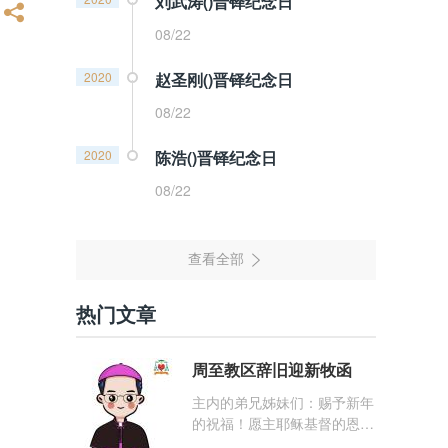
刘武涛()晋铎纪念日
08/22
2020
赵圣刚()晋铎纪念日
08/22
2020
陈浩()晋铎纪念日
08/22
热门文章
周至教区辞旧迎新牧函
主内的弟兄姊妹们：赐予新年
的祝福！愿主耶稣基督的恩
宠，与你们的心灵同在！（费