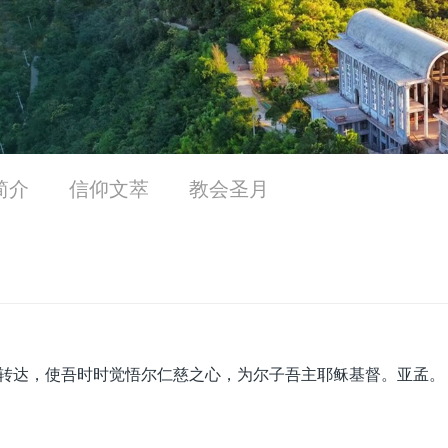
简介
信仰文萃
教会圣月
转达，使吾时时觉悟尔仁慈之心，为尔子吾主耶稣基督。亚孟。