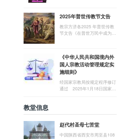
1: 25） 我愿问候那些在劳苦
和负重担之中与基督同行的你
2025年普世传教节文告
们，愿临在的救主基督安慰你
们，并圣化你们的生活，作为
教宗方济各2025 年普世传教
祝贺祂诞辰的珍贵礼品。
节文告《在普世万民中成为怀
着希望的传教士》
《中华人民共和国境内外
国人宗教活动管理规定实
施细则》
经国家宗教局按规定程序修订
通过 2025年1月18日国家宗
教局令第23号公布 自2025
年5月1日起施行
教堂信息
赵代村圣母七苦堂
中国陕西省西安市周至县108