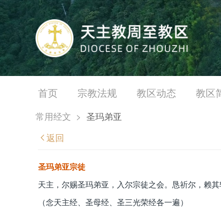
首页
宗教法规
教区动态
教区
常用经文
>
圣玛弟亚
返回
圣玛弟亚宗徒
天主，尔赐圣玛弟亚，入尔宗徒之会。恳祈尔，赖其
（念天主经、圣母经、圣三光荣经各一遍）