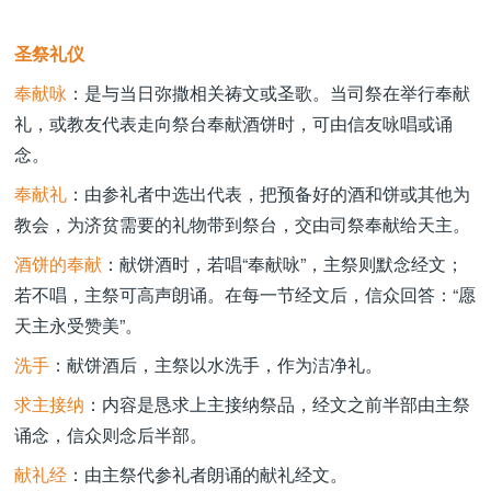
圣祭礼仪
奉献咏
：是与当日弥撒相关祷文或圣歌。当司祭在举行奉献
礼，或教友代表走向祭台奉献酒饼时，可由信友咏唱或诵
念。
奉献礼
：由参礼者中选出代表，把预备好的酒和饼或其他为
教会，为济贫需要的礼物带到祭台，交由司祭奉献给天主。
酒饼的奉献
：献饼酒时，若唱“奉献咏”，主祭则默念经文；
若不唱，主祭可高声朗诵。在每一节经文后，信众回答：“愿
天主永受赞美”。
洗手
：献饼酒后，主祭以水洗手，作为洁净礼。
求主接纳
：内容是恳求上主接纳祭品，经文之前半部由主祭
诵念，信众则念后半部。
献礼经
：由主祭代参礼者朗诵的献礼经文。