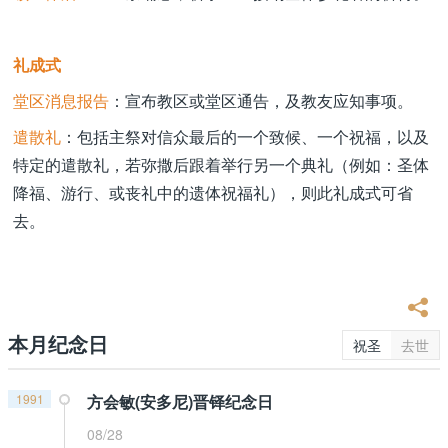
礼成式
堂区消息报告
：宣布教区或堂区通告，及教友应知事项。
遣散礼
：包括主祭对信众最后的一个致候、一个祝福，以及
特定的遣散礼，若弥撒后跟着举行另一个典礼（例如：圣体
降福、游行、或丧礼中的遗体祝福礼），则此礼成式可省
去。
本月纪念日
祝圣
去世
1991
方会敏(安多尼)晋铎纪念日
08/28