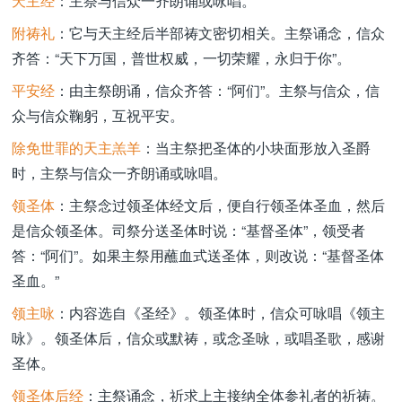
天主经
：主祭与信众一齐朗诵或咏唱。
附祷礼
：它与天主经后半部祷文密切相关。主祭诵念，信众
齐答：“天下万国，普世权威，一切荣耀，永归于你”。
平安经
：由主祭朗诵，信众齐答：“阿们”。主祭与信众，信
众与信众鞠躬，互祝平安。
除免世罪的天主羔羊
：当主祭把圣体的小块面形放入圣爵
时，主祭与信众一齐朗诵或咏唱。
领圣体
：主祭念过领圣体经文后，便自行领圣体圣血，然后
是信众领圣体。司祭分送圣体时说：“基督圣体”，领受者
答：“阿们”。如果主祭用蘸血式送圣体，则改说：“基督圣体
圣血。”
领主咏
：内容选自《圣经》。领圣体时，信众可咏唱《领主
咏》。领圣体后，信众或默祷，或念圣咏，或唱圣歌，感谢
圣体。
领圣体后经
：主祭诵念，祈求上主接纳全体参礼者的祈祷。