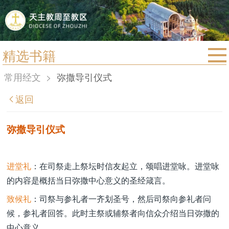
精选书籍
首页
常用经文
>
弥撒导引仪式
宗教法规
返回
教区动态
教区简介
弥撒导引仪式
信仰文萃
教会圣月
进堂礼
：在司祭走上祭坛时信友起立，颂唱进堂咏。进堂咏
的内容是概括当日弥撒中心意义的圣经箴言。
致候礼
：司祭与参礼者一齐划圣号，然后司祭向参礼者问
候，参礼者回答。此时主祭或辅祭者向信众介绍当日弥撒的
中心意义。