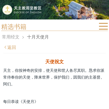
精选书籍
首页
常用经文
>
十月天使月
宗教法规
返回
教区动态
教区简介
天使祝文
信仰文萃
天主，你按神奇的安排，使天使和世人各尽其职。恳求你派
常侍奉你的天使，降来世界，保护我们，因我们的主基督。
教会圣月
阿们。
每日恭读《天使月》