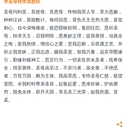
求圣母转求加恩经
圣母玛利亚，吾慈母、吾恩母，怜悯我罪人等，罪大恶极，
种种泣诉，莫能数计。每经回思，背负天主无穷大恩，甚觉
刺心。自今深悔痛改，犹恐昏昧软弱，复蹈往愆。恳祈圣
母，转求天主，启我明悟，悉奥妙之理；提我畏惧，动真全
之悔；发我热情，增信心之爱；坚我忍耐，乐世遇之苦。并
祈止我贪昧，正我志虑，赐我圣宠，加我力量，远弃罪慝缘
引，勤修补赎神工，思言行为，一切哀告所未及者，统希保
全，得至善终。圣母虽至洁，不弃污者，虽全善，不绝恶
者，万世万国，赖为主保。我虽罪恶，专恃圣母仁慈，犹望
宠照。令我时时尊亲圣容，起敬起爱，恩准祈祷，护佑靡
穷，脱免永殃，获升天国，享见圣三光荣，如我所愿。亚
孟。