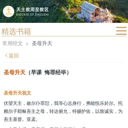
精选书籍
首页
常用经文
>
圣母升天
宗教法规
返回
教区动态
教区简介
圣母升天
（早课 悔罪经毕）
信仰文萃
教会圣月
圣母升天祝文
伏望天主，赦尔仆罪愆，我等心志身行，弗能悦乐於尔。托
赖尔子耶稣吾主之母，转达俯允，特赐护佑，以致诚实，为
吾主基督。亚孟。