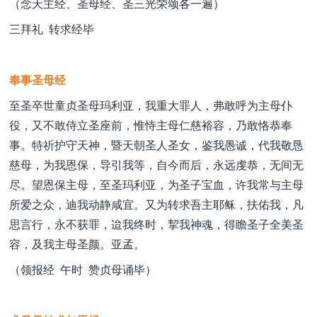
（念天主经、圣母经、圣三光荣颂各一遍）
三拜礼 转求经毕
奉事圣母经
至圣卒世童贞圣母玛利亚，我重大罪人，弗敢呼为主母仆
役，又不敢侍立圣座前，惟恃主母仁慈裕容，乃敢恪恭奉
事。特祈护守天神，暨天朝圣人圣女，鉴我愚诚，代我敬恳
慈母，为我恩保，导引我等，自今而后，永远虔恭，无间无
尽。望恩保主母，至圣玛利亚，为圣子宝血，许我常与主母
所爱之众，迪我动静咸宜。又为转求吾主耶稣，扶佑我，凡
思言行，永不获罪，迨我终时，挈我神魂，得瞻圣子全美圣
容，及我主母圣颜。亚孟。
（领报经 午时 赞贞母诵毕）