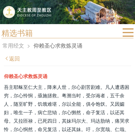
精选书籍
首页
常用经文
>
仰赖圣心求救炼灵诵
宗教法规
返回
教区动态
教区简介
仰赖圣心求救炼灵诵
信仰文萃
吾主耶稣至仁大主，降来人世，尔心剧苦剧难。凡人遭遇困
穷，尔心怜悯，亟施拯救。粤溯当时，受尔诲者，五千余
教会圣月
人，随至旷野，饥饿难堪，尔以全能，俱令饱饫。又因孀
妇，唯生一子，病亡悲恸，尔心恻然，命子复活，以还其
母。又拉匝禄，已死四日，其妹玛尔大、玛达肋纳，痛哭求
怜，尔心悯然，命兄复活，以还其妹。吁，尔宽哉、仁哉、