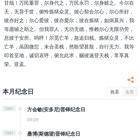
甘哉！万民重罪，尔身代之，万民永罚，尔身赎之。今尔在
天，无异于世，俯怜炼狱众灵。彼心契合尔心，尔心所好，
彼亦好之；尔心爱彼，彼亦爱尔；彼在炼狱，如病莫兴，我
等愿辅之助之。但我罪人，无功无德，惟赖尔心无限功劳，
息彼于安所。呜呼！尔觅亡羊，急追归栈。炼狱众灵，不比
亡羊，虽因微愆，未合圣栈，然盼望甚殷，自行无力。我等
叩首至地，诚切哀呼，俯允此求，赐彼速登天栈，常享真
荣。亚孟。
本月纪念日
祝圣
去世
1991
方会敏(安多尼)晋铎纪念日
08/28
1991
桑博(斯德望)晋铎纪念日