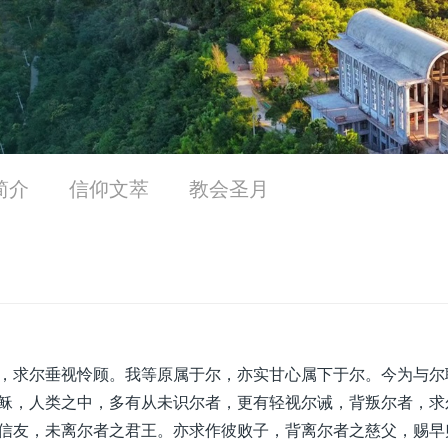
简介
信仰文萃
教会圣月
，求尔垂视怜顾。我等原属于尔，亦实甘心属下于尔。今为与尔
稣，人类之中，多有从未识尔者，更有轻视尔诫，背叛尔者，求
信友，未离尔者之君王。亦求作彼败子，背离尔者之慈父，赐早