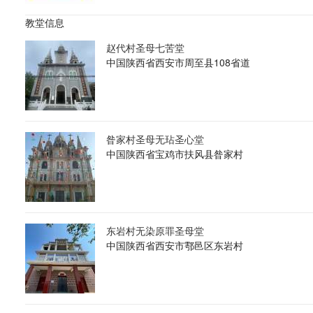
教堂信息
赵代村圣母七苦堂
中国陕西省西安市周至县108省道
昝家村圣母无玷圣心堂
中国陕西省宝鸡市扶风县昝家村
东岩村无染原罪圣母堂
中国陕西省西安市鄠邑区东岩村