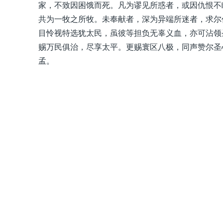
家，不致因困饿而死。凡为谬见所惑者，或因仇恨不
共为一牧之所牧。未奉献者，深为异端所迷者，求尔
目怜视特选犹太民，虽彼等担负无辜义血，亦可沾领
赐万民俱治，尽享太平。更赐寰区八极，同声赞尔圣
孟。