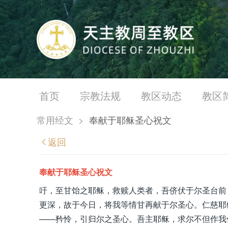
首页
宗教法规
教区动态
教区
常用经文
>
奉献于耶稣圣心祝文
返回
奉献于耶稣圣心祝文
吁，至甘饴之耶稣，救赎人类者，吾侪伏于尔圣台前
更深，故于今日，将我等情甘再献于尔圣心。仁慈耶
——矜怜，引归尔之圣心。吾主耶稣，求尔不但作我