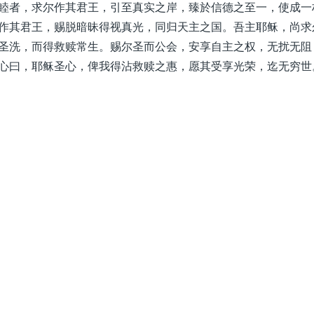
睦者，求尔作其君王，引至真实之岸，臻於信德之至一，使成一
作其君王，赐脱暗昧得视真光，同归天主之国。吾主耶稣，尚求
圣洗，而得救赎常生。赐尔圣而公会，安享自主之权，无扰无阻
心曰，耶稣圣心，俾我得沾救赎之惠，愿其受享光荣，迄无穷世