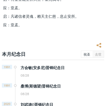
应：亚孟。
启：凡诸信者灵魂，赖天主仁慈，息止安所。
应：亚孟。
本月纪念日
祝圣
去世
1991
方会敏(安多尼)晋铎纪念日
08/28
1991
桑博(斯德望)晋铎纪念日
08/28
2020
刘武涛()晋铎纪念日