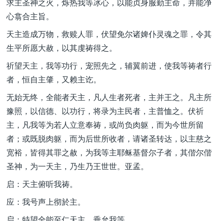
求主圣神之火，烁热我等冰心，以能贞身服勤主命，并能净
心翕合主旨。
天主造成万物，救赎人罪，伏望免尔诸婢仆灵魂之罪，令其
生平所愿大赦，以其虔祷得之。
祈望天主，我等功行，宠照先之，辅翼前进，使我等祷者行
者，恒自主肇，又赖主讫。
无始无终，全能者天主，凡人生者死者，主并王之。凡主所
豫照，以信德、以功行，将录为主民者，主普恤之。伏祈
主，凡我等为若人立意奉祷，或尚负肉躯，而为今世所留
者；或既脱肉躯，而为后世所收者，请诸圣转达，以主慈之
宽裕，皆得其罪之赦，为我等主耶稣基督尔子者，其偕尔偕
圣神，为一天主，乃生乃王世世。亚孟。
启：天主俯听我祷。
应：我号声上彻於主。
启：特望全能至仁天主，垂允我等。