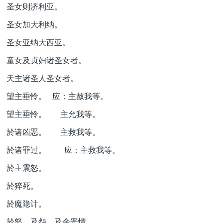
圣女则济利亚。
圣女加大利纳。
圣女亚纳大西亚。
童女及贞妇诸圣女者。
天主诸圣人圣女者。
望主垂怜。 应：主赦我等。
望主垂怜。 主允我等。
於诸凶恶。 主救我等。
於诸罪过。 应：主救我等。
於主震怒。
於猝死。
於魔隐计。
於怒、及怨、及余恶情。