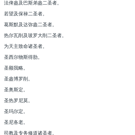
法俾盎及巴斯弟盎二圣者。
若望及保禄二圣者。
葛斯默及达弥盎二圣者。
热尔瓦削及玻罗大削二圣者。
为天主致命诸圣者。
圣西尔物斯得肋。
圣额我略。
圣盎博罗削。
圣奥斯定。
圣热罗尼莫。
圣玛尔定。
圣尼各老。
司教及专务修道诸圣者。