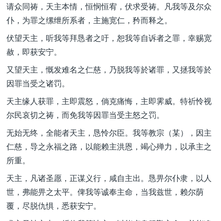
请众同祷，天主本情，恒悯恒宥，伏求受祷。凡我等及尔众
仆，为罪之缧绁所系者，主施宽仁，矜而释之。
伏望天主，听我等拜恳者之吁，恕我等自诉者之罪，幸赐宽
赦，即获安宁。
又望天主，慨发难名之仁慈，乃脱我等於诸罪，又拯我等於
因罪当受之诸罚。
天主缘人获罪，主即震怒，倘克痛悔，主即霁威。特祈怜视
尔民哀切之祷，而免我等因罪当受主怒之罚。
无始无终，全能者天主，恳怜尔臣。我等教宗（某），因主
仁慈，导之永福之路，以能赖主洪恩，竭心殚力，以承主之
所重。
天主，凡诸圣愿，正谋义行，咸自主出。恳畀尔仆隶，以人
世，弗能畀之太平。俾我等诚奉主命，当我兹世，赖尔荫
覆，尽脱仇惧，悉获安宁。