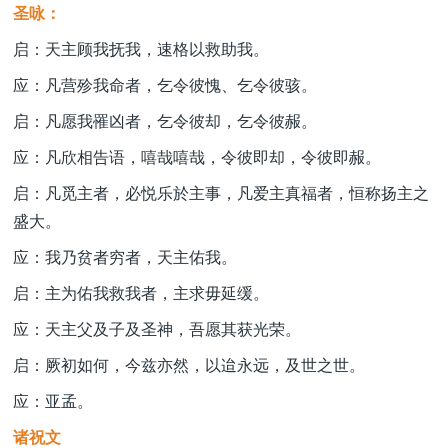
圣咏：
启：天主顾我抚我，速格以救助我。
应：凡营殄我命者，乞令彼愧、乞令彼骇。
启：凡愿我罹凶者，乞令彼却，乞令彼赧。
应：凡欣相告语，嘻哉嘻哉，令彼即却，令彼即赧。
启：凡觅主者，必悦乐於主事，凡爱主真福者，恒称扬主之
盛大。
应：我乃贫者穷者，天主佑我。
启：主为佑我救我者，主求毋延缓。
应：天主父及子及圣神，吾愿其获光荣。
启：厥初如何，今兹亦然，以迨永远，及世之世。
应：亚孟。
诸祝文