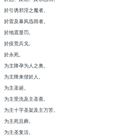
於引诱邪淫之魔者。
於雷及暴风迅雨者。
於地震显罚。
於疫荒兵戈。
於永死。
为主降孕为人之奥。
为主降来偕於人。
为主圣诞。
为主受洗及主圣斋。
为主十字圣架及主万苦。
为主死且葬。
为主圣复活。