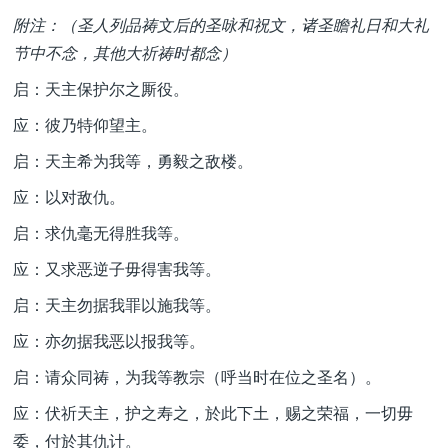
附注：（圣人列品祷文后的圣咏和祝文，诸圣瞻礼日和大礼
节中不念，其他大祈祷时都念）
启：天主保护尔之厮役。
应：彼乃特仰望主。
启：天主希为我等，勇毅之敌楼。
应：以对敌仇。
启：求仇毫无得胜我等。
应：又求恶逆子毋得害我等。
启：天主勿据我罪以施我等。
应：亦勿据我恶以报我等。
启：请众同祷，为我等教宗（呼当时在位之圣名）。
应：伏祈天主，护之寿之，於此下土，赐之荣福，一切毋
委，付於其仇计。