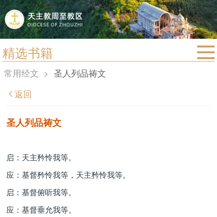
精选书籍
首页
常用经文
>
圣人列品祷文
宗教法规
返回
教区动态
教区简介
圣人列品祷文
信仰文萃
教会圣月
启：天主矜怜我等。
应：基督矜怜我等，天主矜怜我等。
启：基督俯听我等。
应：基督垂允我等。