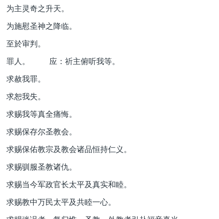
为主灵奇之升天。
为施慰圣神之降临。
至於审判。
罪人。 应：祈主俯听我等。
求赦我罪。
求恕我失。
求赐我等真全痛悔。
求赐保存尔圣教会。
求赐保佑教宗及教会诸品恒持仁义。
求赐驯服圣教诸仇。
求赐当今军政官长太平及真实和睦。
求赐教中万民太平及共睦一心。