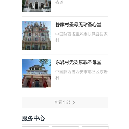
省道
昝家村圣母无玷圣心堂
中国陕西省宝鸡市扶风县昝家
村
东岩村无染原罪圣母堂
中国陕西省西安市鄠邑区东岩
村
服务中心