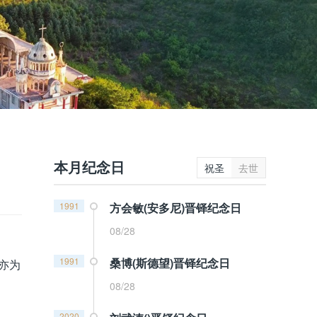
本月纪念日
祝圣
去世
1991
方会敏(安多尼)晋铎纪念日
08/28
1991
桑博(斯德望)晋铎纪念日
亦为
08/28
2020