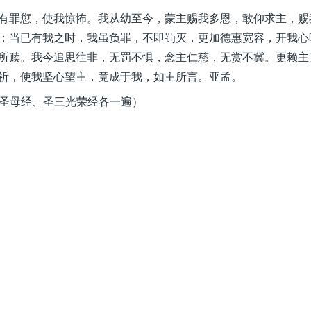
有罪愆，使我惊怖。我从幼至今，蒙主赐我多恩，敢仰求主，赐
；当已有我之时，我虽负罪，不即罚灭，更加德惠宽容，开我心
所赎。我今追思往非，无罚不惧，念主仁慈，无赏不冀。更赖主
祈，使我坚心望主，竟成于我，如主所言。亚孟。
圣母经、圣三光荣经各一遍）