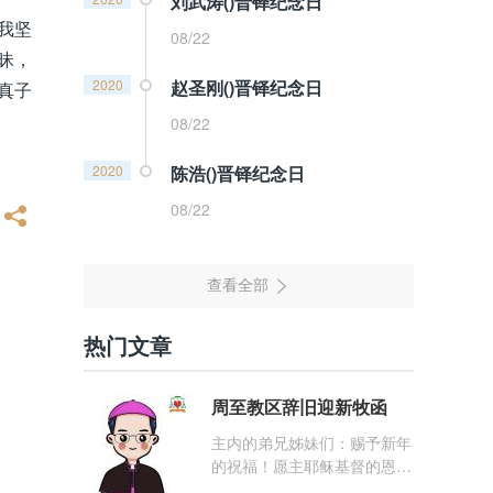
刘武涛()晋铎纪念日
我坚
08/22
昧，
2020
赵圣刚()晋铎纪念日
真子
08/22
2020
陈浩()晋铎纪念日
08/22
热门文章
周至教区辞旧迎新牧函
主内的弟兄姊妹们：赐予新年
的祝福！愿主耶稣基督的恩
宠，与你们的心灵同在！（费