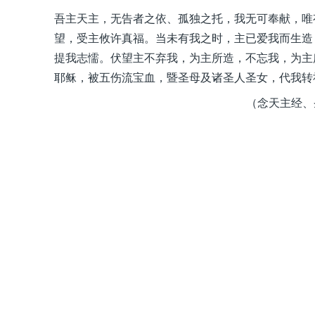
吾主天主，无告者之依、孤独之托，我无可奉献，唯
望，受主攸许真福。当未有我之时，主已爱我而生造
提我志懦。伏望主不弃我，为主所造，不忘我，为主
耶稣，被五伤流宝血，暨圣母及诸圣人圣女，代我转
（念天主经、