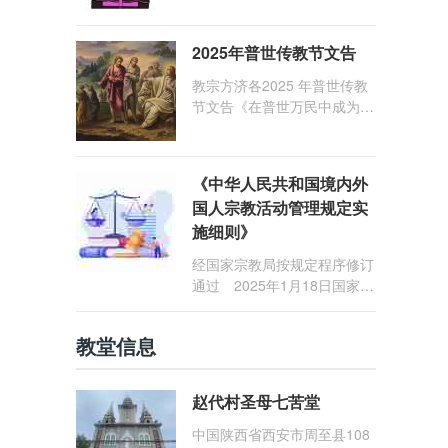
1: 25） 我愿问候那些在劳苦
和负重担之中与基督同行的你
2025年普世传教节文告
们，愿临在的救主基督安慰你
们，并圣化你们的生活，作为
教宗方济各2025 年普世传教
祝贺祂诞辰的珍贵礼品。
节文告《在普世万民中成为怀
着希望的传教士》
《中华人民共和国境内外
国人宗教活动管理规定实
施细则》
经国家宗教局按规定程序修订
通过 2025年1月18日国家宗
教局令第23号公布 自2025
年5月1日起施行
教堂信息
赵代村圣母七苦堂
中国陕西省西安市周至县108