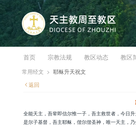
首页
宗教法规
教区动态
教区
常用经文
>
耶稣升天祝文
返回
全能天主，吾辈即信尔惟一子，吾主救世者，今日升
是尔子基督，吾主耶稣，偕尔偕圣神，唯一天主，乃