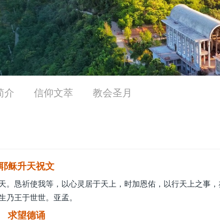
简介
信仰文萃
教会圣月
耶稣升天祝文
天。恳祈使我等，以心灵居于天上，时加恩佑，以行天上之事，
生乃王于世世。亚孟。
求望德诵