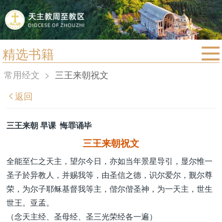
精选书籍
首页
常用经文
>
三王来朝祝文
宗教法规
返回
教区动态
教区简介
三王来朝 早课 悔罪诵毕
信仰文萃
三王来朝祝文
教会圣月
全能至仁之天主，望尔今日，亦如当年景星导引，显尔惟一
圣子於异教人，并赐我等，由圣信之德，识尔爱尔，觐尔尊
荣，为尔子耶稣基督我等主，偕尔偕圣神，为一天主，世生
世王。亚孟。
（念天主经、圣母经、圣三光荣经各一遍）