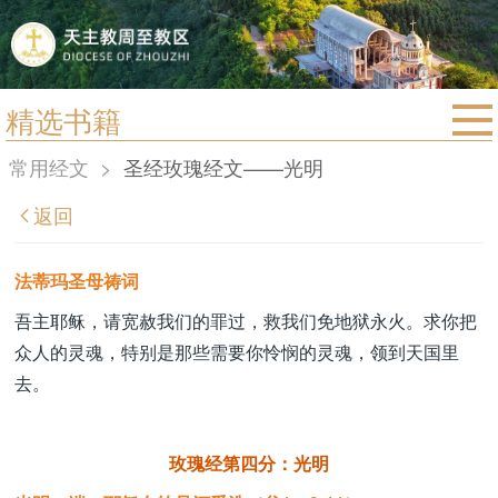
精选书籍
首页
常用经文
>
圣经玫瑰经文——光明
宗教法规
返回
教区动态
教区简介
法蒂玛圣母祷词
信仰文萃
吾主耶稣，请宽赦我们的罪过，救我们免地狱永火。求你把
众人的灵魂，特别是那些需要你怜悯的灵魂，领到天国里
教会圣月
去。
玫瑰经第四分：光明