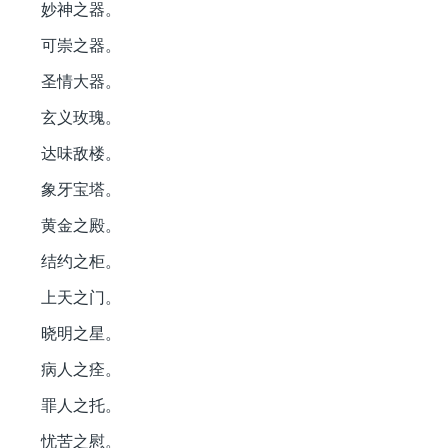
妙神之器。
可崇之器。
圣情大器。
玄义玫瑰。
达味敌楼。
象牙宝塔。
黄金之殿。
结约之柜。
上天之门。
晓明之星。
病人之痊。
罪人之托。
忧苦之慰。