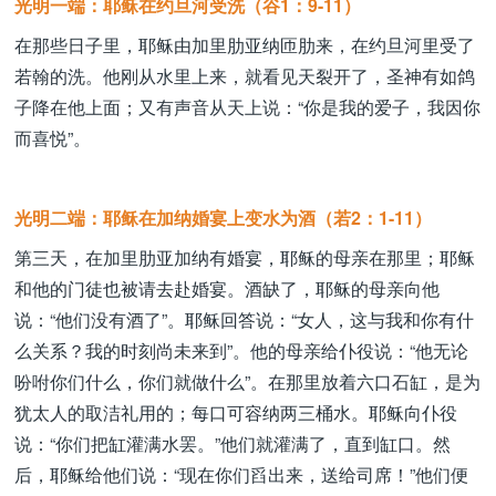
光明一端：耶稣在约旦河受洗（谷1：9-11）
在那些日子里，耶稣由加里肋亚纳匝肋来，在约旦河里受了
若翰的洗。他刚从水里上来，就看见天裂开了，圣神有如鸽
子降在他上面；又有声音从天上说：“你是我的爱子，我因你
而喜悦”。
光明二端：耶稣在加纳婚宴上变水为酒（若2：1-11）
第三天，在加里肋亚加纳有婚宴，耶稣的母亲在那里；耶稣
和他的门徒也被请去赴婚宴。酒缺了，耶稣的母亲向他
说：“他们没有酒了”。耶稣回答说：“女人，这与我和你有什
么关系？我的时刻尚未来到”。他的母亲给仆役说：“他无论
吩咐你们什么，你们就做什么”。在那里放着六口石缸，是为
犹太人的取洁礼用的；每口可容纳两三桶水。耶稣向仆役
说：“你们把缸灌满水罢。”他们就灌满了，直到缸口。然
后，耶稣给他们说：“现在你们舀出来，送给司席！”他们便