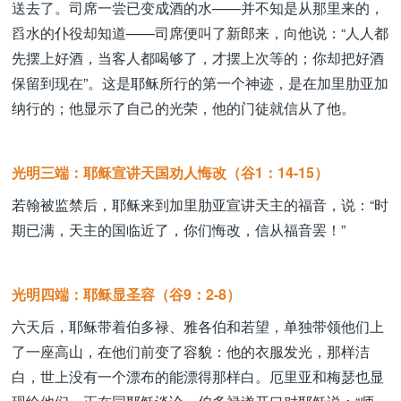
送去了。司席一尝已变成酒的水——并不知是从那里来的，
舀水的仆役却知道——司席便叫了新郎来，向他说：“人人都
先摆上好酒，当客人都喝够了，才摆上次等的；你却把好酒
保留到现在”。这是耶稣所行的第一个神迹，是在加里肋亚加
纳行的；他显示了自己的光荣，他的门徒就信从了他。
光明三端：耶稣宣讲天国劝人悔改（谷1：14-15）
若翰被监禁后，耶稣来到加里肋亚宣讲天主的福音，说：“时
期已满，天主的国临近了，你们悔改，信从福音罢！”
光明四端：耶稣显圣容（谷9：2-8）
六天后，耶稣带着伯多禄、雅各伯和若望，单独带领他们上
了一座高山，在他们前变了容貌：他的衣服发光，那样洁
白，世上没有一个漂布的能漂得那样白。厄里亚和梅瑟也显