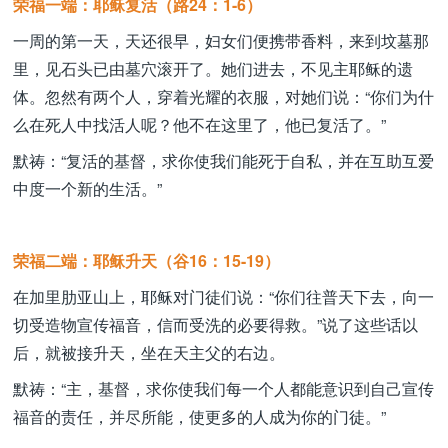
荣福一端：耶稣复活（路24：1-6）
一周的第一天，天还很早，妇女们便携带香料，来到坟墓那
里，见石头已由墓穴滚开了。她们进去，不见主耶稣的遗
体。忽然有两个人，穿着光耀的衣服，对她们说：“你们为什
么在死人中找活人呢？他不在这里了，他已复活了。”
默祷：“复活的基督，求你使我们能死于自私，并在互助互爱
中度一个新的生活。”
荣福二端：耶稣升天（谷16：15-19）
在加里肋亚山上，耶稣对门徒们说：“你们往普天下去，向一
切受造物宣传福音，信而受洗的必要得救。”说了这些话以
后，就被接升天，坐在天主父的右边。
默祷：“主，基督，求你使我们每一个人都能意识到自己宣传
福音的责任，并尽所能，使更多的人成为你的门徒。”