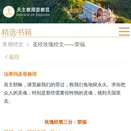
精选书籍
首页
常用经文
>
圣经玫瑰经文——荣福
宗教法规
返回
教区动态
教区简介
法蒂玛圣母祷词
信仰文萃
吾主耶稣，请宽赦我们的罪过，救我们免地狱永火。求你把
众人的灵魂，特别是那些需要你怜悯的灵魂，领到天国里
教会圣月
去。
玫瑰经第三分：荣福