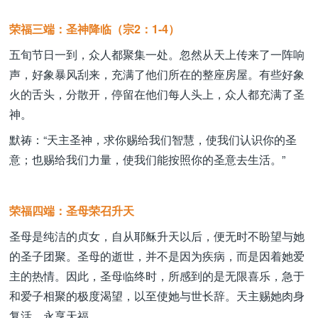
荣福三端：圣神降临（宗2：1-4）
五旬节日一到，众人都聚集一处。忽然从天上传来了一阵响
声，好象暴风刮来，充满了他们所在的整座房屋。有些好象
火的舌头，分散开，停留在他们每人头上，众人都充满了圣
神。
默祷：“天主圣神，求你赐给我们智慧，使我们认识你的圣
意；也赐给我们力量，使我们能按照你的圣意去生活。”
荣福四端：圣母荣召升天
圣母是纯洁的贞女，自从耶稣升天以后，便无时不盼望与她
的圣子团聚。圣母的逝世，并不是因为疾病，而是因着她爱
主的热情。因此，圣母临终时，所感到的是无限喜乐，急于
和爱子相聚的极度渴望，以至使她与世长辞。天主赐她肉身
复活，永享天福。