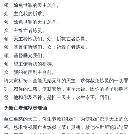
领；除免世罪的天主羔羊。
众：主允我的祈求。
领；除免世罪的天主羔羊。
众：主怜亡者炼灵。
领：天主矜怜我们。众：祈救亡者炼灵。
领：基督俯听我们。众：祈救亡者炼灵。
领：基督垂允我们。
领：望主俯听我的祈祷。
众：我的祷声到主台前。
请大家祈祷：全能无始无终的天主，求你赦免炼灵的一切罪
罚，赖你的仁慈，使获安所，重享永福。因你的圣子耶稣基
督，他和你及圣神，是惟一天主，永生永王。阿们。
为新亡者炼狱灵魂诵
至仁至慈的天主，你生养救赎我们，为使我们都享天上的永
福。恳求怜视新亡者炼狱（某）灵魂，赦他在世所犯罪过应