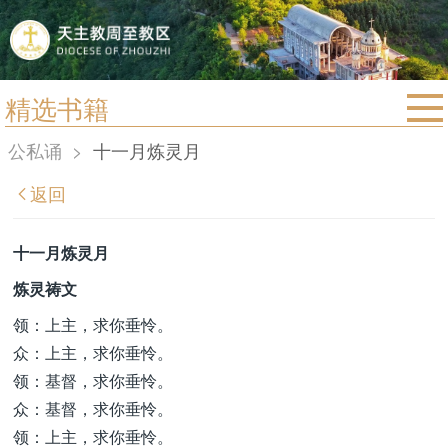
精选书籍
首页
公私诵
>
十一月炼灵月
宗教法规
返回
教区动态
教区简介
十一月炼灵月
信仰文萃
炼灵祷文
教会圣月
领：上主，求你垂怜。
众：上主，求你垂怜。
领：基督，求你垂怜。
众：基督，求你垂怜。
领：上主，求你垂怜。