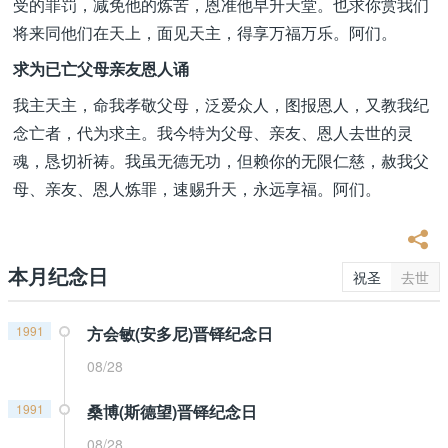
受的罪罚，减免他的炼苦，恩准他早升天堂。也求你赏我们
将来同他们在天上，面见天主，得享万福万乐。阿们。
求为已亡父母亲友恩人诵
我主天主，命我孝敬父母，泛爱众人，图报恩人，又教我纪
念亡者，代为求主。我今特为父母、亲友、恩人去世的灵
魂，恳切祈祷。我虽无德无功，但赖你的无限仁慈，赦我父
母、亲友、恩人炼罪，速赐升天，永远享福。阿们。
本月纪念日
祝圣
去世
1991
方会敏(安多尼)晋铎纪念日
08/28
1991
桑博(斯德望)晋铎纪念日
08/28