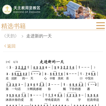
精选书籍
首页
《天韵》
>
走进新的一天
宗教法规
返回
教区动态
教区简介
信仰文萃
教会圣月