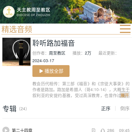
精选音频
首页
聆听路加福音
宗教法规
创作者：
周至教区
播放：
2万
最近更新：
教区动态
2024-03-17
教区简介
播放全部
信仰文萃
教会历代相传：第三部《福音》和《宗徒大事录》的
作者是路加。路加是希腊人（哥4:10-14），大概生于
教会圣月
叙利亚的安提约基雅，受过高深教育，也曾作过医生
展开
（哥4:14），可能是因保禄的讲劝而信奉了基督。公
专辑
元50年，他陪同保禄由特洛阿前往斐理伯，58年又从
正序
倒序
（24）
斐理伯返回了耶京（宗16:10-17；20:5-21:18）。保
禄在巴力斯坦的凯撒勒雅被囚时，他可能侍奉在左右
（宗24:23）；后又伴随被囚的保禄前往罗马（宗2
第二十四章
286
09:45
7，28）。保禄两次在罗马坐监时，他都随侍在侧