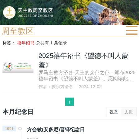
周至教区
首页
标签：
禧年诏书
总共有 1 条记录
宗教法规
2025禧年诏书《望德不叫人蒙
教区动态
羞》
罗马主教方济各-天主的众仆之仆，颁布2025
教区简介
禧年诏书《望德不叫人蒙羞》。愿阅读此诏
书者，心中希望满溢。
信仰文萃
作者：教宗方济各
2024-12-02
教会圣月
1
本月纪念日
祝圣
去世
1991
方会敏(安多尼)晋铎纪念日