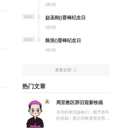
08/22
2020
赵圣刚()晋铎纪念日
08/22
2020
陈浩()晋铎纪念日
08/22
热门文章
周至教区辞旧迎新牧函
主内的弟兄姊妹们：赐予新年
的祝福！愿主耶稣基督的恩
宠，与你们的心灵同在！（费
1: 25） 我愿问候那些在劳苦