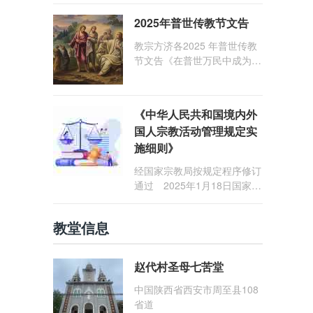
和负重担之中与基督同行的你
2025年普世传教节文告
们，愿临在的救主基督安慰你
们，并圣化你们的生活，作为
教宗方济各2025 年普世传教
祝贺祂诞辰的珍贵礼品。
节文告《在普世万民中成为怀
着希望的传教士》
《中华人民共和国境内外
国人宗教活动管理规定实
施细则》
经国家宗教局按规定程序修订
通过 2025年1月18日国家宗
教局令第23号公布 自2025
年5月1日起施行
教堂信息
赵代村圣母七苦堂
中国陕西省西安市周至县108
省道