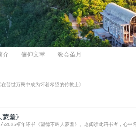
简介
信仰文萃
教会圣月
告《在普世万民中成为怀着希望的传教士》
人蒙羞》
布2025禧年诏书《望德不叫人蒙羞》。愿阅读此诏书者，心中