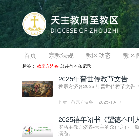
首页
宗教法规
教区动态
教区
标签：
教宗方济各
总共有 4 条记录
2025年普世传教节文告
教宗方济各2025 年普世传教节文
作者：教宗方济各
2025-10-17
2025禧年诏书《望德不叫
罗马主教方济各-天主的众仆之仆，颁
满溢。