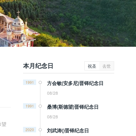
本月纪念日
祝圣
去世
1991
方会敏(安多尼)晋铎纪念日
08/28
1991
桑博(斯德望)晋铎纪念日
08/28
希望
2020
刘武涛()晋铎纪念日