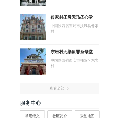
昝家村圣母无玷圣心堂
中国陕西省宝鸡市扶风县昝家
村
东岩村无染原罪圣母堂
中国陕西省西安市鄠邑区东岩
村
服务中心
常用经文
教区简介
教堂地图