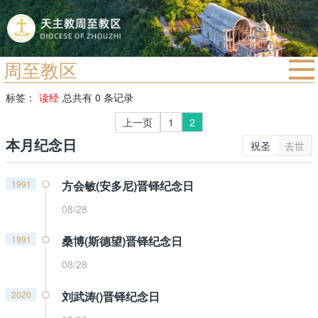
周至教区
首页
标签：
读经
总共有 0 条记录
宗教法规
上一页
1
2
本月纪念日
教区动态
祝圣
去世
教区简介
1991
方会敏(安多尼)晋铎纪念日
信仰文萃
08/28
教会圣月
1991
桑博(斯德望)晋铎纪念日
08/28
2020
刘武涛()晋铎纪念日