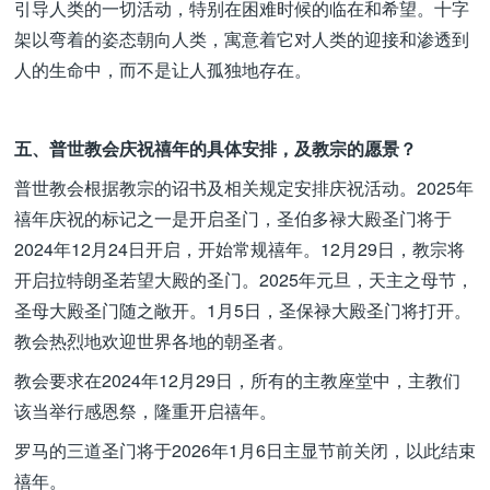
引导人类的一切活动，特别在困难时候的临在和希望。十字
架以弯着的姿态朝向人类，寓意着它对人类的迎接和渗透到
人的生命中，而不是让人孤独地存在。
五、普世教会庆祝禧年的具体安排，及教宗的愿景？
普世教会根据教宗的诏书及相关规定安排庆祝活动。2025年
禧年庆祝的标记之一是开启圣门，圣伯多禄大殿圣门将于
2024年12月24日开启，开始常规禧年。12月29日，教宗将
开启拉特朗圣若望大殿的圣门。2025年元旦，天主之母节，
圣母大殿圣门随之敞开。1月5日，圣保禄大殿圣门将打开。
教会热烈地欢迎世界各地的朝圣者。
教会要求在2024年12月29日，所有的主教座堂中，主教们
该当举行感恩祭，隆重开启禧年。
罗马的三道圣门将于2026年1月6日主显节前关闭，以此结束
禧年。