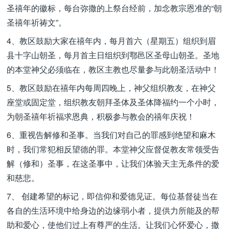
圣禧年的徽标，每台弥撒的上祭台经前，加念教宗恩准的“朝
圣禧年祈祷文”。
4、教区鼓励大家在禧年内，每月首六（星期五）组织到眉
县十字山朝圣，每月首主日组织到鄠邑区圣母山朝圣。圣地
的本堂神父必须临在，教区主教也尽量参与此朝圣活动中！
5、教区鼓励在禧年内每周四晚上，神父组织教友，在神父
座堂或固定堂，组织教友朝拜圣体及圣体降福约一个小时，
为朝圣禧年祈福求恩典，积极参与教会的禧年庆祝！
6、重视告解修和圣事。当我们对自己的罪感到绝望和麻木
时，我们常犯相反望德的罪。本堂神父应督促教友常领受告
解（修和）圣事，在这圣事中，让我们体验天主无条件的爱
和慈悲。
7、 创建希望的标记，即信仰和爱德见证。每位基督徒当在
各自的生活环境中给身边的边缘弱小者，提供力所能及的帮
助和爱心，使他们过上有尊严的生活。让我们心怀爱心，撒