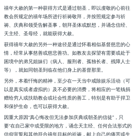
禧年大赦的第一种获得方式是通过朝圣，即以虔敬的心前往
教会所规定的禧年场所进行祈祷敬拜，并按照规定参与祈
祷、庆典和领受告解圣事，朝拜圣体或默想，并诵念信经、
天主经、圣母经，就能获得大赦。
获得禧年大赦的另外一种途径是通过怀着相似基督慈悲的心
情，经常从事慈善或慈悲善功。如教友去探望有需要或处于
困境中的弟兄姐妹们（病人、服刑者、孤独长者、残障人士
等），就如同朝圣到临在他们身上的基督那里。
另外，本着忏悔的精神，至少在一天当中戒除娱乐活动（可
以是真实或者虚拟的）及不必要的消费，将相应的一笔钱捐
赠给穷人或扶助教会或社会性质的善工，特别是有助于捍卫
和保护生命，也可以获得大赦。
因重大原因“真心悔改但无法参加庆典或朝圣的信徒”，只
要“在自己家中或受限的地方，诵念天主经、任何合法形式的
信仰宣誓和其他符合禧年目标的祈祷，献上自己的痛苦或生