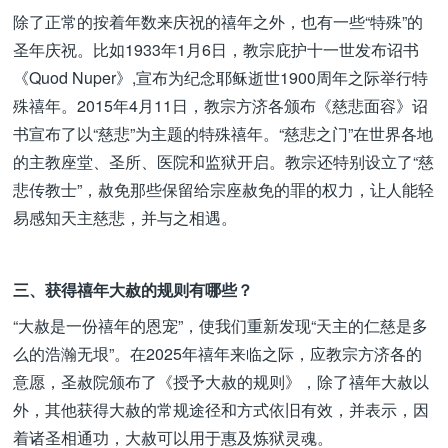
除了正常的按着年数来庆祝的禧年之外，也有一些“特殊”的
圣年庆祝。比如1933年1月6日，教宗庇护十一世发布诏书
《Quod Nuper》,宣布为纪念耶稣逝世1900周年之际举行特
殊禧年。2015年4月11日，教宗方济各颁布《慈悲面容》诏
书宣布了以“慈悲”为主题的特殊禧年。“慈悲之门”在世界各地
的主教座堂、圣所、医院和监狱开启。教宗还特别设立了“慈
悲传教士”，赦免那些保留给宗座赦免的罪的权力，让人能轻
易感知天主慈悲，并与之相遇。
三、获得禧年大赦的规则有哪些？
“大赦是一份禧年的恩宠”，使我们重新发现“天主的仁慈是多
么的浩瀚无垠”。在2025年禧年来临之际，应教宗方济各的
意愿，圣赦院颁布了《授予大赦的规则》，除了禧年大赦以
外，其他获得大赦的常规途径和方式依旧有效，并表示，因
着诸圣相通功，大赦可以用于惠及炼狱灵魂。