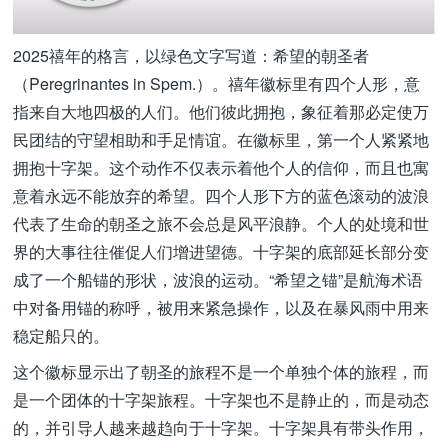
2025禧年的格言，以绿色文字写道：希望的朝圣者
（Peregrinantes in Spem.）。禧年徽标里有四个人形，意
指来自大地四极的人们。他们彼此拥抱，象征着那必定使万
民团结的守望相助和手足情谊。在徽标里，第一个人紧紧地
拥抱十字架。这个动作不仅表示着他个人的信仰，而且也寓
意着永远不能放弃的希望。四个人形下方的蓝色滚动的波浪
代表了生命的朝圣之旅不会总是风平浪静。个人的处境和世
界的大事往往催促人们增进望德。十字架的底部延长部分变
成了一个船锚的形状，波浪的运动。“希望之锚”是航海术语
中对备用锚的称呼，被用来紧急操作，以及在暴风雨中用来
稳定船只的。
这个徽标显示出了朝圣的旅程不是一个单独个体的旅程，而
是一个团体的十字架旅程。十字架也不是静止的，而是动态
的，并引导人越来越趋向于十字架。十字架具有带头作用，