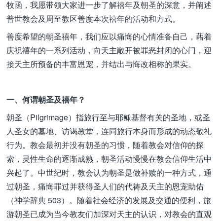
牧函，我愿带领大家进一步了解禧年及朝圣的深意，并阐述
普世教会及周至教区善度本次禧年的活动和方式。
善度希望的朝圣禧年，我们应以痛悔的心情准备自己，藉着
庆祝禧年的一系列活动，向天主敞开被罪恶封闭的心门，迎
接天主所预备的丰富恩宠，并结出与悔改相称的果实。
一、何谓朝圣及禧年？
朝圣（Pilgrimage）指旅行至与耶稣基督有关的圣地，或圣
人圣女的墓地、访谒教堂，连同旅行本身而形成的动态敬礼
行为。教会最初并没有朝圣的习惯，随着教会对信仰的探
索，灵性生命的逐渐成熟，朝圣活动慢慢在教会信仰生活中
兴起了。中世纪时，教会认为朝圣是做补赎的一种方式，通
过朝圣，痛悔罪过并获得圣人们的代祷及天主的恩宠助佑
（神学辞典 503）。随着社会经济的发展及交通的便利，旅
游朝圣已成为当今教友们加深对天主的认识，对教会的直观