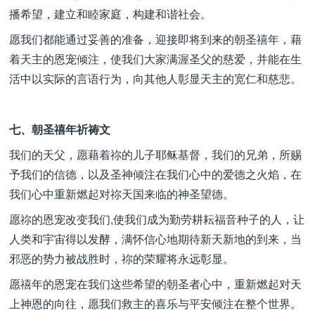
播希望，建立和睦家庭，构建和谐社会。
愿我们都能通过妥善的准备，迎接即将到来的朝圣禧年，藉
着天主的恩宠倾注，使我们大家满渥圣父的慈爱，并能在生
活中以实际的言语行为，向其他人彰显天主的宽仁和慈悲。
七、朝圣禧年祈祷文
我们的天父，愿藉着祢的儿子耶稣基督，我们的兄弟，所赐
予我们的信德，以及圣神倾注在我们心中的爱德之火焰，在
我们心中重新燃起对祢天国来临的神圣望德。
愿祢的恩宠改变我们,使我们成为勤劳耕耘福音种子的人，让
人类和宇宙得以发酵，满怀信心地期待新天新地的到来，当
邪恶的势力被战胜时，祢的荣耀将永远彰显。
愿禧年的恩宠在我们这些希望的朝圣者心中，重新燃起对天
上神恩的向往，愿我们救主的喜乐与平安倾注在整个世界。