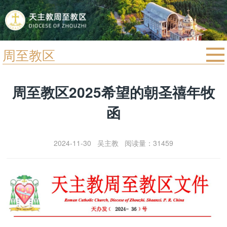
周至教区
首页
周至教区2025希望的朝圣禧年牧
宗教法规
函
教区动态
教区简介
2024-11-30 吴主教 阅读量：31459
信仰文萃
教会圣月