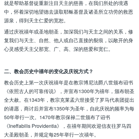
就是帮助基督徒重新注目天主的慈善，在我们所处的境遇
中，怀着深切地望德去汲取耶稣基督及诸圣所立功劳的救恩
源泉，得到天主仁爱的宽恕。
通过庆祝禧年或圣地朝圣，加深我们与天主之间的关系，修
复我们与天主、自然、他人或自己直接的裂痕，以敞开的身
心灵感受天主父那宽、广、高、深的慈爱和宽仁。
二、教会历史中禧年的变化及庆祝方式？
教会历史上第一次庆祝禧年是在教宗博尼法爵八世颁布诏书
《依照古人的可靠传说》，并宣布1300年为禧年，颁布朝圣
全大赦。在1343年，教宗克莱孟六世接受了罗马代表团提出
的请愿，商讨后并宣布1350年为圣年，自此庆祝的频率为每
50年举行一次。1470年教宗保禄二世颁布了诏书
《Ineffabilis Providentia》，在禧年期间欢迎信友往罗马四
大圣殿朝圣，并规定每25年举行一次禧年。