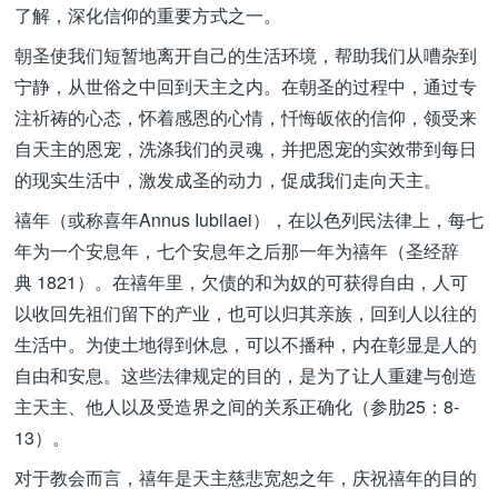
了解，深化信仰的重要方式之一。
朝圣使我们短暂地离开自己的生活环境，帮助我们从嘈杂到
宁静，从世俗之中回到天主之内。在朝圣的过程中，通过专
注祈祷的心态，怀着感恩的心情，忏悔皈依的信仰，领受来
自天主的恩宠，洗涤我们的灵魂，并把恩宠的实效带到每日
的现实生活中，激发成圣的动力，促成我们走向天主。
禧年（或称喜年Annus Iubilaei），在以色列民法律上，每七
年为一个安息年，七个安息年之后那一年为禧年（圣经辞
典 1821）。在禧年里，欠债的和为奴的可获得自由，人可
以收回先祖们留下的产业，也可以归其亲族，回到人以往的
生活中。为使土地得到休息，可以不播种，内在彰显是人的
自由和安息。这些法律规定的目的，是为了让人重建与创造
主天主、他人以及受造界之间的关系正确化（参肋25：8-
13）。
对于教会而言，禧年是天主慈悲宽恕之年，庆祝禧年的目的