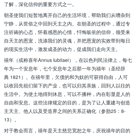
了解，深化信仰的重要方式之一。
朝圣使我们短暂地离开自己的生活环境，帮助我们从嘈杂到
宁静，从世俗之中回到天主之内。在朝圣的过程中，通过专
注祈祷的心态，怀着感恩的心情，忏悔皈依的信仰，领受来
自天主的恩宠，洗涤我们的灵魂，并把恩宠的实效带到每日
的现实生活中，激发成圣的动力，促成我们走向天主。
禧年（或称喜年Annus Iubilaei），在以色列民法律上，每七
年为一个安息年，七个安息年之后那一年为禧年（圣经辞
典 1821）。在禧年里，欠债的和为奴的可获得自由，人可
以收回先祖们留下的产业，也可以归其亲族，回到人以往的
生活中。为使土地得到休息，可以不播种，内在彰显是人的
自由和安息。这些法律规定的目的，是为了让人重建与创造
主天主、他人以及受造界之间的关系正确化（参肋25：8-
13）。
对于教会而言，禧年是天主慈悲宽恕之年，庆祝禧年的目的