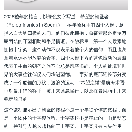
2025禧年的格言，以绿色文字写道：希望的朝圣者
（Peregrinantes in Spem.）。禧年徽标里有四个人形，意
指来自大地四极的人们。他们彼此拥抱，象征着那必定使万
民团结的守望相助和手足情谊。在徽标里，第一个人紧紧地
拥抱十字架。这个动作不仅表示着他个人的信仰，而且也寓
意着永远不能放弃的希望。四个人形下方的蓝色滚动的波浪
代表了生命的朝圣之旅不会总是风平浪静。个人的处境和世
界的大事往往催促人们增进望德。十字架的底部延长部分变
成了一个船锚的形状，波浪的运动。“希望之锚”是航海术语
中对备用锚的称呼，被用来紧急操作，以及在暴风雨中用来
稳定船只的。
这个徽标显示出了朝圣的旅程不是一个单独个体的旅程，而
是一个团体的十字架旅程。十字架也不是静止的，而是动态
的，并引导人越来越趋向于十字架。十字架具有带头作用，