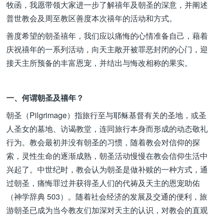
牧函，我愿带领大家进一步了解禧年及朝圣的深意，并阐述
普世教会及周至教区善度本次禧年的活动和方式。
善度希望的朝圣禧年，我们应以痛悔的心情准备自己，藉着
庆祝禧年的一系列活动，向天主敞开被罪恶封闭的心门，迎
接天主所预备的丰富恩宠，并结出与悔改相称的果实。
一、何谓朝圣及禧年？
朝圣（Pilgrimage）指旅行至与耶稣基督有关的圣地，或圣
人圣女的墓地、访谒教堂，连同旅行本身而形成的动态敬礼
行为。教会最初并没有朝圣的习惯，随着教会对信仰的探
索，灵性生命的逐渐成熟，朝圣活动慢慢在教会信仰生活中
兴起了。中世纪时，教会认为朝圣是做补赎的一种方式，通
过朝圣，痛悔罪过并获得圣人们的代祷及天主的恩宠助佑
（神学辞典 503）。随着社会经济的发展及交通的便利，旅
游朝圣已成为当今教友们加深对天主的认识，对教会的直观