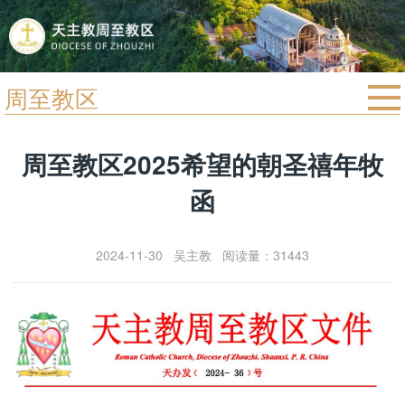
周至教区
首页
周至教区2025希望的朝圣禧年牧
宗教法规
函
教区动态
教区简介
2024-11-30 吴主教 阅读量：31443
信仰文萃
教会圣月