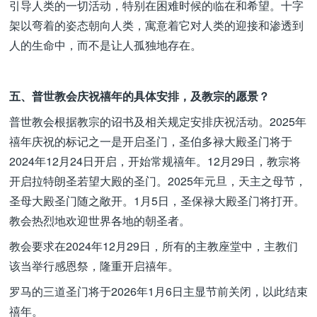
引导人类的一切活动，特别在困难时候的临在和希望。十字
架以弯着的姿态朝向人类，寓意着它对人类的迎接和渗透到
人的生命中，而不是让人孤独地存在。
五、普世教会庆祝禧年的具体安排，及教宗的愿景？
普世教会根据教宗的诏书及相关规定安排庆祝活动。2025年
禧年庆祝的标记之一是开启圣门，圣伯多禄大殿圣门将于
2024年12月24日开启，开始常规禧年。12月29日，教宗将
开启拉特朗圣若望大殿的圣门。2025年元旦，天主之母节，
圣母大殿圣门随之敞开。1月5日，圣保禄大殿圣门将打开。
教会热烈地欢迎世界各地的朝圣者。
教会要求在2024年12月29日，所有的主教座堂中，主教们
该当举行感恩祭，隆重开启禧年。
罗马的三道圣门将于2026年1月6日主显节前关闭，以此结束
禧年。