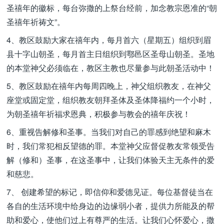
圣禧年的徽标，每台弥撒的上祭台经前，加念教宗恩准的“朝
圣禧年祈祷文”。
4、教区鼓励大家在禧年内，每月首六（星期五）组织到眉
县十字山朝圣，每月首主日组织到鄠邑区圣母山朝圣。圣地
的本堂神父必须临在，教区主教也尽量参与此朝圣活动中！
5、教区鼓励在禧年内每周四晚上，神父组织教友，在神父
座堂或固定堂，组织教友朝拜圣体及圣体降福约一个小时，
为朝圣禧年祈福求恩典，积极参与教会的禧年庆祝！
6、重视告解修和圣事。当我们对自己的罪感到绝望和麻木
时，我们常犯相反望德的罪。本堂神父应督促教友常领受告
解（修和）圣事，在这圣事中，让我们体验天主无条件的爱
和慈悲。
7、 创建希望的标记，即信仰和爱德见证。每位基督徒当在
各自的生活环境中给身边的边缘弱小者，提供力所能及的帮
助和爱心，使他们过上有尊严的生活。让我们心怀爱心，撒