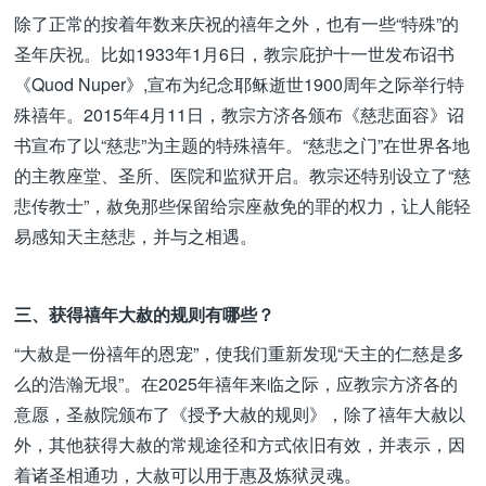
除了正常的按着年数来庆祝的禧年之外，也有一些“特殊”的
圣年庆祝。比如1933年1月6日，教宗庇护十一世发布诏书
《Quod Nuper》,宣布为纪念耶稣逝世1900周年之际举行特
殊禧年。2015年4月11日，教宗方济各颁布《慈悲面容》诏
书宣布了以“慈悲”为主题的特殊禧年。“慈悲之门”在世界各地
的主教座堂、圣所、医院和监狱开启。教宗还特别设立了“慈
悲传教士”，赦免那些保留给宗座赦免的罪的权力，让人能轻
易感知天主慈悲，并与之相遇。
三、获得禧年大赦的规则有哪些？
“大赦是一份禧年的恩宠”，使我们重新发现“天主的仁慈是多
么的浩瀚无垠”。在2025年禧年来临之际，应教宗方济各的
意愿，圣赦院颁布了《授予大赦的规则》，除了禧年大赦以
外，其他获得大赦的常规途径和方式依旧有效，并表示，因
着诸圣相通功，大赦可以用于惠及炼狱灵魂。