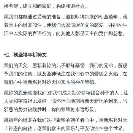
播希望，建立和睦家庭，构建和谐社会。
愿我们都能通过妥善的准备，迎接即将到来的朝圣禧年，藉
着天主的恩宠倾注，使我们大家满渥圣父的慈爱，并能在生
活中以实际的言语行为，向其他人彰显天主的宽仁和慈悲。
七、朝圣禧年祈祷文
我们的天父，愿藉着祢的儿子耶稣基督，我们的兄弟，所赐
予我们的信德，以及圣神倾注在我们心中的爱德之火焰，在
我们心中重新燃起对祢天国来临的神圣望德。
愿祢的恩宠改变我们,使我们成为勤劳耕耘福音种子的人，让
人类和宇宙得以发酵，满怀信心地期待新天新地的到来，当
邪恶的势力被战胜时，祢的荣耀将永远彰显。
愿禧年的恩宠在我们这些希望的朝圣者心中，重新燃起对天
上神恩的向往，愿我们救主的喜乐与平安倾注在整个世界。