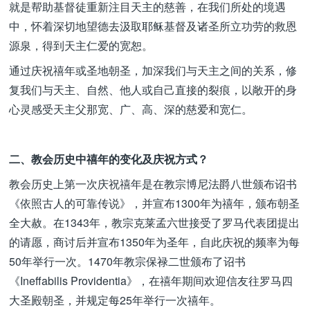
就是帮助基督徒重新注目天主的慈善，在我们所处的境遇
中，怀着深切地望德去汲取耶稣基督及诸圣所立功劳的救恩
源泉，得到天主仁爱的宽恕。
通过庆祝禧年或圣地朝圣，加深我们与天主之间的关系，修
复我们与天主、自然、他人或自己直接的裂痕，以敞开的身
心灵感受天主父那宽、广、高、深的慈爱和宽仁。
二、教会历史中禧年的变化及庆祝方式？
教会历史上第一次庆祝禧年是在教宗博尼法爵八世颁布诏书
《依照古人的可靠传说》，并宣布1300年为禧年，颁布朝圣
全大赦。在1343年，教宗克莱孟六世接受了罗马代表团提出
的请愿，商讨后并宣布1350年为圣年，自此庆祝的频率为每
50年举行一次。1470年教宗保禄二世颁布了诏书
《Ineffabilis Providentia》，在禧年期间欢迎信友往罗马四
大圣殿朝圣，并规定每25年举行一次禧年。