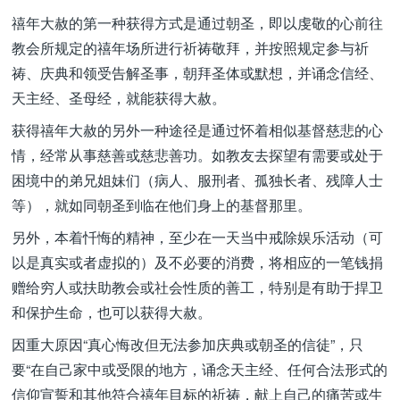
禧年大赦的第一种获得方式是通过朝圣，即以虔敬的心前往
教会所规定的禧年场所进行祈祷敬拜，并按照规定参与祈
祷、庆典和领受告解圣事，朝拜圣体或默想，并诵念信经、
天主经、圣母经，就能获得大赦。
获得禧年大赦的另外一种途径是通过怀着相似基督慈悲的心
情，经常从事慈善或慈悲善功。如教友去探望有需要或处于
困境中的弟兄姐妹们（病人、服刑者、孤独长者、残障人士
等），就如同朝圣到临在他们身上的基督那里。
另外，本着忏悔的精神，至少在一天当中戒除娱乐活动（可
以是真实或者虚拟的）及不必要的消费，将相应的一笔钱捐
赠给穷人或扶助教会或社会性质的善工，特别是有助于捍卫
和保护生命，也可以获得大赦。
因重大原因“真心悔改但无法参加庆典或朝圣的信徒”，只
要“在自己家中或受限的地方，诵念天主经、任何合法形式的
信仰宣誓和其他符合禧年目标的祈祷，献上自己的痛苦或生