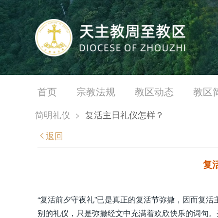
首页
宗教法规
教区动态
教区
简明礼仪
>
复活主日礼仪怎样？
返回
复
“复活前夕守夜礼”已是真正的复活节弥撒，因而复
别的礼仪，只是弥撒经文中充满着欢欣快乐的词句。