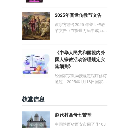
1: 25） 我愿问候那些在劳苦
和负重担之中与基督同行的你
2025年普世传教节文告
们，愿临在的救主基督安慰你
们，并圣化你们的生活，作为
教宗方济各2025 年普世传教
祝贺祂诞辰的珍贵礼品。
节文告《在普世万民中成为怀
着希望的传教士》
《中华人民共和国境内外
国人宗教活动管理规定实
施细则》
经国家宗教局按规定程序修订
通过 2025年1月18日国家宗
教局令第23号公布 自2025
年5月1日起施行
教堂信息
赵代村圣母七苦堂
中国陕西省西安市周至县108