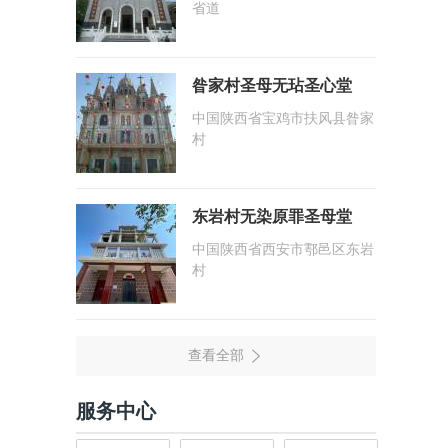
省道
昝家村圣母无玷圣心堂
中国陕西省宝鸡市扶风县昝家
村
东岩村无染原罪圣母堂
中国陕西省西安市鄠邑区东岩
村
服务中心