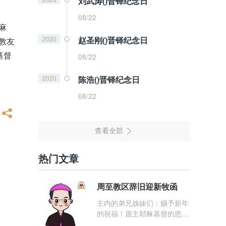
刘武涛()晋铎纪念日
08/22
麻
2020
赵圣刚()晋铎纪念日
教友
基督
08/22
2020
陈浩()晋铎纪念日
08/22
热门文章
周至教区辞旧迎新牧函
主内的弟兄姊妹们：赐予新年
的祝福！愿主耶稣基督的恩
宠，与你们的心灵同在！（费