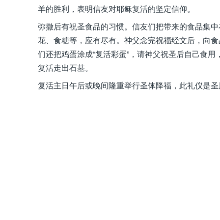
羊的胜利，表明信友对耶稣复活的坚定信仰。
弥撒后有祝圣食品的习惯。信友们把带来的食品集中
花、食糖等，应有尽有。神父念完祝福经文后，向食
们还把鸡蛋涂成“复活彩蛋”，请神父祝圣后自己食
复活走出石墓。
复活主日午后或晚间隆重举行圣体降福，此礼仪是圣