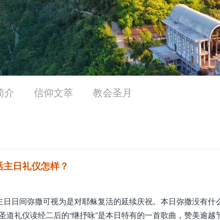
简介
信仰文萃
教会圣月
活主日礼仪怎样？
活主日日间弥撒可视为是对耶稣复活的延续庆祝。本日弥撒没有什
圣道礼仪读经二后的“继抒咏”是本日特有的一首歌曲，赞美逾越