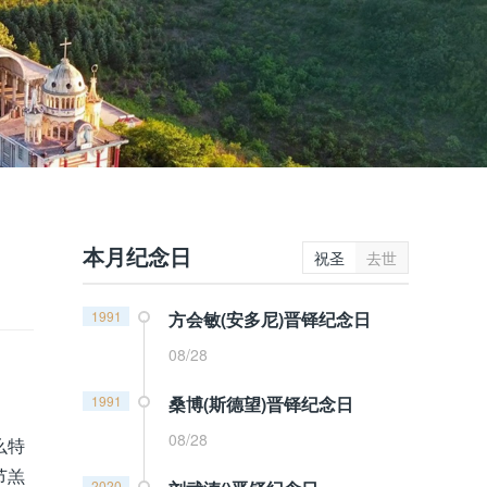
本月纪念日
祝圣
去世
1991
方会敏(安多尼)晋铎纪念日
08/28
1991
桑博(斯德望)晋铎纪念日
08/28
么特
节羔
2020