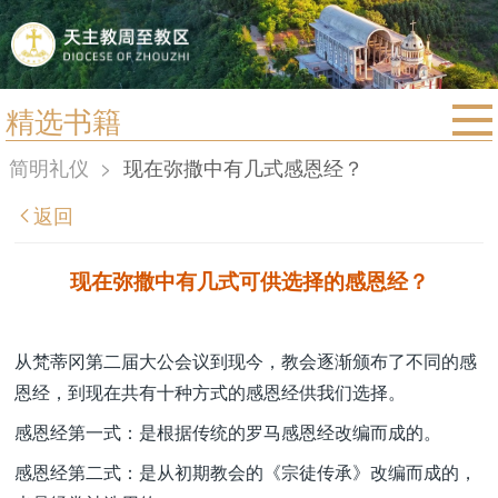
精选书籍
首页
简明礼仪
>
现在弥撒中有几式感恩经？
宗教法规
返回
教区动态
教区简介
现在弥撒中有几式可供选择的感恩经？
信仰文萃
教会圣月
从梵蒂冈第二届大公会议到现今，教会逐渐颁布了不同的感
恩经，到现在共有十种方式的感恩经供我们选择。
感恩经第一式：是根据传统的罗马感恩经改编而成的。
感恩经第二式：是从初期教会的《宗徒传承》改编而成的，